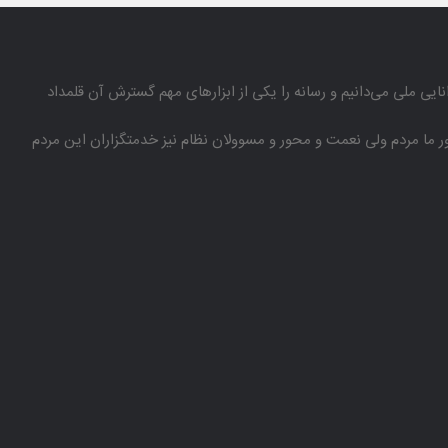
انایی ملی می‌دانیم و رسانه را یكی از ابزارهای مهم گسترش آن قلمداد
باور ما مردم ولی نعمت و محور و مسوولان نظام نیز خدمتگزاران این مردم