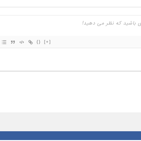
{}
[+]