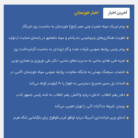
آخرین اخبار
اخبار خوزستان
پیام تبریک سپاه حضرت ولی عصر (عج) خوزستان به مناسبت روز خبرنگار
تقویت همکاری‌های پتروشیمی بندرامام و سپاه ماهشهر در راستای حمایت از تولید
پایدار
پیام رئیس روابط عمومی شركت نفت و گاز اروندان به مناسبت گرامیداشت روز
خبرنگار
ضربه فنی هادی ساعی به مدیریت‌های سنتی؛ دکتر علی نوروزی و معماری نوین
قله‌های تکواندو
انتصاب سرهنگ بهمئی به جایگاه معاونت روابط عمومی سپاه خوزستان؛ گامی در
جهت تقویت و تعامل با رسانه‌ های استان
احداث پل مسیر خسرج دسترسی به اهواز را ۶۰ کیلومتر کوتاه می‌کند
دفتر رهبر انقلاب: ادعای درباره واکنش رهبر انقلاب به نامه رئیس جمهور کذب
است
رویترز: شروط مذاکرات آتی را تهران تعیین می‌کند
ادعای وزیر خزانه‌داری آمریکا درباره توافق قریب‌الوقوع برای بازگشایی تنگه هرمز