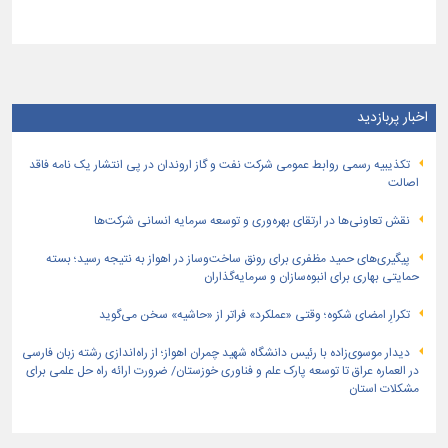
اخبار پربازدید
تكذیبیه رسمی روابط عمومی شركت نفت و گاز اروندان در پی انتشار یک نامه فاقد
اصالت
نقش تعاونی‌ها در ارتقای بهره‌وری و توسعه سرمایه انسانی شرکت‌ها
پیگیری‌های حمید مظفری برای رونق ساخت‌وساز در اهواز به نتیجه رسید؛ بسته
حمایتی بهاری برای انبوه‌سازان و سرمایه‌گذاران
تکرارِ امضای شکوه؛ وقتی «عملکرد» فراتر از «حاشیه» سخن می‌گوید
دیدار موسوی‌زاده با رئیس دانشگاه شهید چمران اهواز؛ از راه‌اندازی رشته زبان فارسی
در العماره عراق تا توسعه پارک علم و فناوری خوزستان/ ضرورت ارائه راه حل علمی برای
مشکلات استان