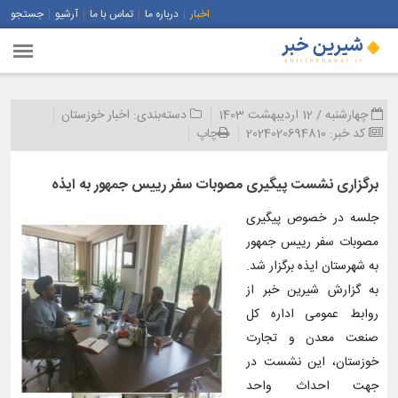
اخبار
درباره ما
تماس با ما
آرشیو
جستجو
چهارشنبه / 12 اردیبهشت 1403
دسته‌بندی:
اخبار خوزستان
کد خبر:
2024020694810
چاپ
برگزاری نشست پیگیری مصوبات سفر رییس جمهور به ایذه
جلسه در خصوص پیگیری
مصوبات سفر رییس جمهور
به شهرستان ایذه برگزار شد.
به گزارش شیرین خبر از
روابط عمومی اداره کل
صنعت معدن و تجارت
خوزستان، این نشست در
جهت احداث واحد