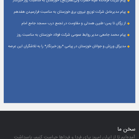
پیام تبریک فرمانده سپاه حضرت ولی‌عصر(عج) خوزستان به مناسبت روز خبرنگار
پیام مدیرعامل شرکت توزیع نیروی برق خوزستان به مناسبت فرارسیدن هفدهم
مرداد ؛ روز خبرنگار
از زرگان تا یمن؛ طنین همدلی و مقاومت در تجمع درب مسجد جامع امام
حسین(ع) زرگان _ اهواز
پیام محمد جامعی مدیر روابط عمومی شرکت فولاد خوزستان به مناسبت روز
خبرنگار
مدیرکل ورزش و جوانان خوزستان در پیامی *روز خبرنگار* را به تلاشگران این عرصه
و اصحاب رسانه حوزه ورزش و جوانان تبریک گفت
سخن ما
آمده‌ایم تا از ایران امروز برای فردا و فرداها حراست كنیم، پاسداشت