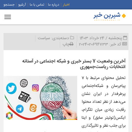
اخبار
درباره ما
تماس با ما
آرشیو
جستجو
پنجشنبه / 24 خرداد 1403
دسته‌بندی:
سیاست
کد خبر:
2024020694733
چاپ
آخرین وضعیت 7 بستر خبری و شبکه‌ اجتماعی در آستانه
انتخابات ریاست‌جمهوری
تحلیل محتوای مرتبط با 7
پیام‌رسان و شبکه‌اجتماعی
پرطرفدار در ایران نشان
می‌دهد از نظر تعداد محتوا
رقابت زیادی میان تلگرام،
ایکس(توئیتر سابق) و ایتا
برای جلب نظر و تاثیرگذاری