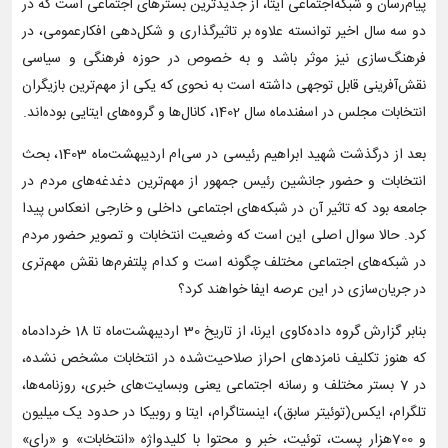
پیام‌رسان و شبکه‌اجتماعی ایتا، از جدیدترین بسترهای اجتماعی است که در
دو سه سال اخیر توانسته علاوه بر تاثیرگذاری و شکل‌دهی افکارعمومی، در
فرهنگ‌سازی نیز موثر باشد و به خصوص در حوزه فرهنگی و سیاسی
نقش‌آفرینی قابل توجهی داشته است به نحوی که یکی از مهم‌ترین بازیگران
انتخابات مجلس در اسفندماه سال 1402، کانال‌ها و گروه‌های ایتایی بوده‌اند.
بعد از درگذشت شهید ابراهیم رئیسی در سی‌ام اردیبهشت‌ماه 1403، بحث
انتخابات و حضور جانشین رئیس جمهور از مهم‌ترین دغدغه‌های مردم در
جامعه بود که تاثیر آن در شبکه‌های اجتماعی داخلی و خارجی انعکاس پیدا
کرد. حالا سوال اصلی این است که وضعیت انتخابات و تصویر حضور مردم
در شبکه‌های اجتماعی مختلف چگونه است و کدام پلتفرم‌ها نقش مهم‌تری
در جریان‌سازی در این عرصه ایفا خواهند کرد؟
بنابر گزارش گروه داده‌کاوی ایرنا، از تاریخ 30 اردیبهشت‌ماه تا 18 خردادماه
که هنوز تکلیف نامزدهای احراز صلاحیت‌شده در انتخابات مشخص نشده،
در 7 بستر مختلف و رسانه‌ اجتماعی یعنی وبسایت‌های خبری، روزنامه‌ها،
تلگرام، ایکس‌(توئیتر سابق)، اینستاگرام، ایتا و روبیکا در حدود یک میلیون
و 700‌هزار پست، توئیت، خبر و محتوا با کلیدواژه «انتخابات» و «رای»