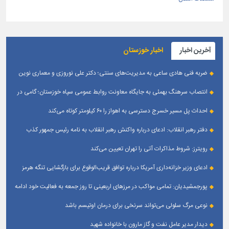
آخرین اخبار
اخبار خوزستان
ضربه فنی هادی ساعی به مدیریت‌های سنتی؛ دکتر علی نوروزی و معماری نوین
قله‌های تکواندو
انتصاب سرهنگ بهمئی به جایگاه معاونت روابط عمومی سپاه خوزستان؛ گامی در
جهت تقویت و تعامل با رسانه‌ های استان
احداث پل مسیر خسرج دسترسی به اهواز را ۶۰ کیلومتر کوتاه می‌کند
دفتر رهبر انقلاب: ادعای درباره واکنش رهبر انقلاب به نامه رئیس جمهور کذب
است
رویترز: شروط مذاکرات آتی را تهران تعیین می‌کند
ادعای وزیر خزانه‌داری آمریکا درباره توافق قریب‌الوقوع برای بازگشایی تنگه هرمز
پورجمشیدیان: تمامی مواکب در مرزهای اربعینی تا روز جمعه به فعالیت خود ادامه
می‌دهند
نوعی مرگ سلولی می‌تواند سرنخی برای درمان اوتیسم باشد
دیدار مدیر عامل نفت و گاز مارون با خانواده شهید