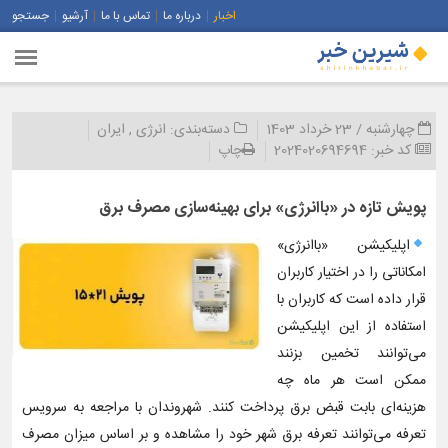
اخبار
درباره ما
تماس با ما
آرشیو
جستجو
چهارشنبه / 23 خرداد 1403
دسته‌بندی:
انرژی
,
ایران
کد خبر:
2024020694694
چاپ
پویش تازه در «باانرژی» برای بهینه‌سازی مصرف برق
اپلیکیشن «باانرژی»
امکاناتی را در اختیار کاربران
قرار داده است که کاربران با
استفاده از این اپلیکیشن
می‌توانند تخمین بزنند
ممکن است هر ماه چه
هزینه‌ای بابت قبض برق پرداخت کنند. شهروندان با مراجعه به سرویس
تعرفه می‌توانند تعرفه برق شهر خود را مشاهده و بر اساس میزان مصرف