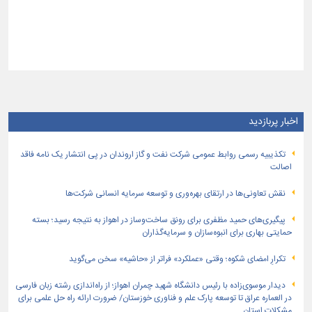
اخبار پربازدید
تكذیبیه رسمی روابط عمومی شركت نفت و گاز اروندان در پی انتشار یک نامه فاقد
اصالت
نقش تعاونی‌ها در ارتقای بهره‌وری و توسعه سرمایه انسانی شرکت‌ها
پیگیری‌های حمید مظفری برای رونق ساخت‌وساز در اهواز به نتیجه رسید؛ بسته
حمایتی بهاری برای انبوه‌سازان و سرمایه‌گذاران
تکرارِ امضای شکوه؛ وقتی «عملکرد» فراتر از «حاشیه» سخن می‌گوید
دیدار موسوی‌زاده با رئیس دانشگاه شهید چمران اهواز؛ از راه‌اندازی رشته زبان فارسی
در العماره عراق تا توسعه پارک علم و فناوری خوزستان/ ضرورت ارائه راه حل علمی برای
مشکلات استان