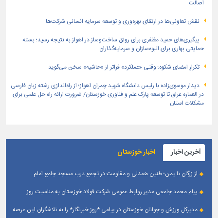
اصالت
نقش تعاونی‌ها در ارتقای بهره‌وری و توسعه سرمایه انسانی شرکت‌ها
پیگیری‌های حمید مظفری برای رونق ساخت‌وساز در اهواز به نتیجه رسید؛ بسته
حمایتی بهاری برای انبوه‌سازان و سرمایه‌گذاران
تکرارِ امضای شکوه؛ وقتی «عملکرد» فراتر از «حاشیه» سخن می‌گوید
دیدار موسوی‌زاده با رئیس دانشگاه شهید چمران اهواز؛ از راه‌اندازی رشته زبان فارسی
در العماره عراق تا توسعه پارک علم و فناوری خوزستان/ ضرورت ارائه راه حل علمی برای
مشکلات استان
آخرین اخبار
اخبار خوزستان
از زرگان تا یمن؛ طنین همدلی و مقاومت در تجمع درب مسجد جامع امام
حسین(ع) زرگان _ اهواز
پیام محمد جامعی مدیر روابط عمومی شرکت فولاد خوزستان به مناسبت روز
خبرنگار
مدیرکل ورزش و جوانان خوزستان در پیامی *روز خبرنگار* را به تلاشگران این عرصه