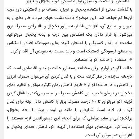
– اطمینان از سلامت و تمیزی نوار لاستیکی درب یخچال و فریزر
با گذشت مدتی از استفاده یخچال و فریزر، انعطاف نوار لاستیکی دور درب
آن‌ها کم خواهد شد. این موضوع باعث نشت هوای سرد داخل یخچال به
بیرون و به تبع آن، افزایش فشار به موتور یخچال و بالا رفتن مصرف برق
می‌شود. با قرار دادن یک اسکناس بین درب و بدنه یخچال می‌توانید
سلامت این نوار لاستیکی را امتحان کنید؛ به‌این‌صورت‌که افتادن اسکناس
به معنای فرسودگی لاستیک است و باید نسبت به تعویض آن اقدام کرد.
2- استفاده از حالت اکو یا اقتصادی
حالت اکو در لوازم برقی مختلف به‌معنای حالت بهینه و اقتصادی است که
کارخانه سازنده در نظر گرفته‌است و با فعال کردن آن می‌توان مصرف انرژی
را کاهش داد. حالت اکو از 2 طریق کاهش زمان کارکرد موتور و تنظیم دمای
یخچال در بازه‌ای خاص، این کاهش مصرف را میسر می‌کند. با فعال کردن
گزینه اکو می‌توان تا 20 درصد مصرف برق را کاهش داد. البته برای فعال
کردن آن لازم است شرایطی را مانند پر نبودن بیش از حد یخچال،
برفک‌زدایی و سایر عواملی که برای انجام این دستورالعمل لازم هستند را
رعایت کرد. مزیت‌های دیگر استفاده از گزینه اکو، کاهش صدای یخچال و
افزایش عمر موتور آن است.