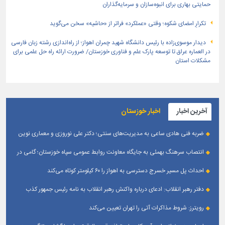
حمایتی بهاری برای انبوه‌سازان و سرمایه‌گذاران
تکرارِ امضای شکوه؛ وقتی «عملکرد» فراتر از «حاشیه» سخن می‌گوید
دیدار موسوی‌زاده با رئیس دانشگاه شهید چمران اهواز؛ از راه‌اندازی رشته زبان فارسی
در العماره عراق تا توسعه پارک علم و فناوری خوزستان/ ضرورت ارائه راه حل علمی برای
مشکلات استان
آخرین اخبار
اخبار خوزستان
ضربه فنی هادی ساعی به مدیریت‌های سنتی؛ دکتر علی نوروزی و معماری نوین
قله‌های تکواندو
انتصاب سرهنگ بهمئی به جایگاه معاونت روابط عمومی سپاه خوزستان؛ گامی در
جهت تقویت و تعامل با رسانه‌ های استان
احداث پل مسیر خسرج دسترسی به اهواز را ۶۰ کیلومتر کوتاه می‌کند
دفتر رهبر انقلاب: ادعای درباره واکنش رهبر انقلاب به نامه رئیس جمهور کذب
است
رویترز: شروط مذاکرات آتی را تهران تعیین می‌کند