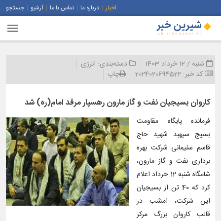
اخبار
درباره ما
تماس با ما
آرشیو
جستجو
شنبه / 12 خرداد 1403
دسته‌بندی:
انرژی
کد خبر:
2024020694522
چاپ
كاروان بسیجیان نفت و گاز مارون رهسپار مرقد امام(ره) شد
فرمانده پایگاه مقاومت
بسیج سپهبد شهید حاج
قاسم سلیمانی شرکت بهره
برداری نفت و گاز مارون،
شامگاه شنبه 12 خرداد اعلام
کرد که 40 تن از بسیجیان
این شرکت، امشب در
قالب کاروان بزرگ مرکز