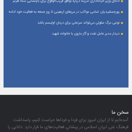
ادعای وزیر خزانه‌داری آمریکا درباره توافق قریب‌الوقوع برای بازگشایی تنگه هرمز
پورجمشیدیان: تمامی مواکب در مرزهای اربعینی تا روز جمعه به فعالیت خود ادامه
می‌دهند
نوعی مرگ سلولی می‌تواند سرنخی برای درمان اوتیسم باشد
دیدار مدیر عامل نفت و گاز مارون با خانواده شهید
سخن ما
آمده‌ایم تا از ایران امروز برای فردا و فرداها حراست كنیم، پاسداشت
فرهنگ غنی ایرانِ اسلامی در پیشانی فعالیت‌های ما قرار دارد. دانایی را