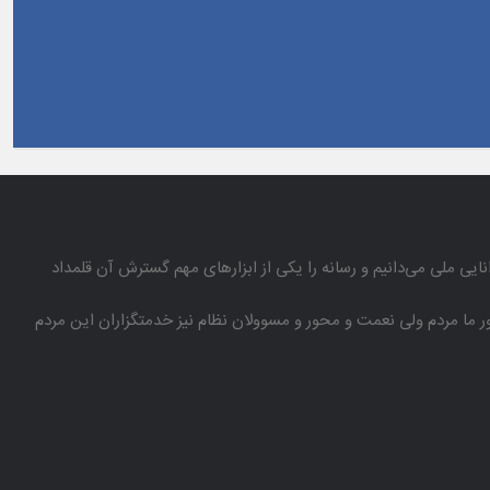
انایی ملی می‌دانیم و رسانه را یكی از ابزارهای مهم گسترش آن قلمداد
باور ما مردم ولی نعمت و محور و مسوولان نظام نیز خدمتگزاران این مردم