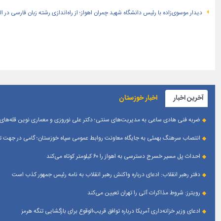
دیدار موسوی‌زاده با رئیس دانشگاه شهید چمران اهواز؛ از راه‌اندازی رشته زبان فارسی در 
آخرین اخبار
اخبار خوزستان
ضربه فنی هادی ساعی به مدیریت‌های سنتی؛ دکتر علی نوروزی و معماری نوین قله‌های 
انتصاب سرهنگ بهمئی به جایگاه معاونت روابط عمومی سپاه خوزستان؛ گامی در جهت تقو
احداث پل مسیر خسرج دسترسی به اهواز را ۶۰ کیلومتر کوتاه می‌کند
دفتر رهبر انقلاب: ادعای درباره واکنش رهبر انقلاب به نامه رئیس جمهور کذب است
رویترز: شروط مذاکرات آتی را تهران تعیین می‌کند
ادعای وزیر خزانه‌داری آمریکا درباره توافق قریب‌الوقوع برای بازگشایی تنگه هرمز