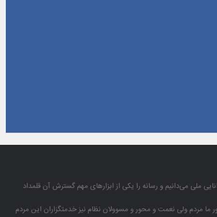
انایی ملی می‌دانیم و رسانه را یكی از ابزارهای مهم گسترش آن قلمداد
باور ما مردم ولی نعمت و محور و مسوولان نظام نیز خدمتگزاران این مردم