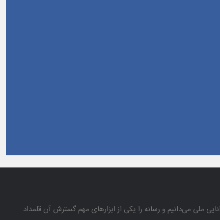
انایی ملی می‌دانیم و رسانه را یكی از ابزارهای مهم گسترش آن قلمداد