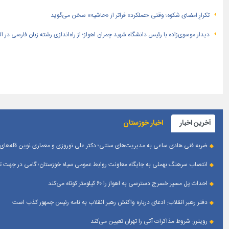
تکرارِ امضای شکوه؛ وقتی «عملکرد» فراتر از «حاشیه» سخن می‌گوید
دیدار موسوی‌زاده با رئیس دانشگاه شهید چمران اهواز؛ از راه‌اندازی رشته زبان فارسی در 
آخرین اخبار
اخبار خوزستان
ضربه فنی هادی ساعی به مدیریت‌های سنتی؛ دکتر علی نوروزی و معماری نوین قله‌های 
انتصاب سرهنگ بهمئی به جایگاه معاونت روابط عمومی سپاه خوزستان؛ گامی در جهت تقو
احداث پل مسیر خسرج دسترسی به اهواز را ۶۰ کیلومتر کوتاه می‌کند
دفتر رهبر انقلاب: ادعای درباره واکنش رهبر انقلاب به نامه رئیس جمهور کذب است
رویترز: شروط مذاکرات آتی را تهران تعیین می‌کند