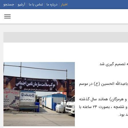
اخبار
درباره ما
تماس با ما
آرشیو
جستجو
به تصمیم گیری شد
باعبدالله الحسین (ع) در موسم
 بوشهر و هرمزگان) همانند سال گذشته
به عنوان معین استان خوزستان در راه اندازی این موکب‌ها اشاره کرد و گفت: مواکب درمانی تامین اجتماعی خوزستان در موسم اربعین امسال در دو مرز چذابه و شلمچه ، بصورت ۲۴ ساعته با
 بود.