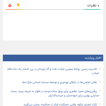
0
نظرات
اخبار پربازدید
تكذیبیه رسمی روابط عمومی شركت نفت و گاز اروندان در پی انتشار یک نامه فاقد
اصالت
نقش تعاونی‌ها در ارتقای بهره‌وری و توسعه سرمایه انسانی شرکت‌ها
پیگیری‌های حمید مظفری برای رونق ساخت‌وساز در اهواز به نتیجه رسید؛ بسته
حمایتی بهاری برای انبوه‌سازان و سرمایه‌گذاران
تکرارِ امضای شکوه؛ وقتی «عملکرد» فراتر از «حاشیه» سخن می‌گوید