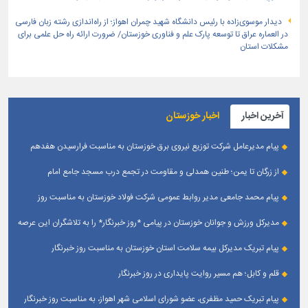
دیدار موسوی‌زاده با رئیس دانشگاه شهید چمران اهواز؛ از راه‌اندازی رشته زبان فارسی
در العماره عراق تا توسعه پارک علم و فناوری خوزستان/ ضرورت ارائه راه حل علمی برای
مشکلات استان
آخرین اخبار
اخبار خوزستان
پیام مدیرعامل شرکت توزیع نیروی برق خوزستان به مناسبت فرارسیدن هفدهم
مرداد ؛ روز خبرنگار
از زرگان تا یمن؛ طنین همدلی و مقاومت در تجمع درب مسجد جامع امام
حسین(ع) زرگان _ اهواز
پیام محمد جامعی مدیر روابط عمومی شرکت فولاد خوزستان به مناسبت روز
خبرنگار
مدیرکل ورزش و جوانان خوزستان در پیامی *روز خبرنگار* را به تلاشگران این عرصه
و اصحاب رسانه حوزه ورزش و جوانان تبریک گفت
پیام تبریک مدیرکل بیمه سلامت استان خوزستان به مناسبت روز خبرنگار
قلم و کابل؛ هم مسیر روایت پایداری در روز خبرنگار
پیام تبریک حمید مظفری، عضو شورای اسلامی شهر اهواز، به مناسبت روز خبرنگار