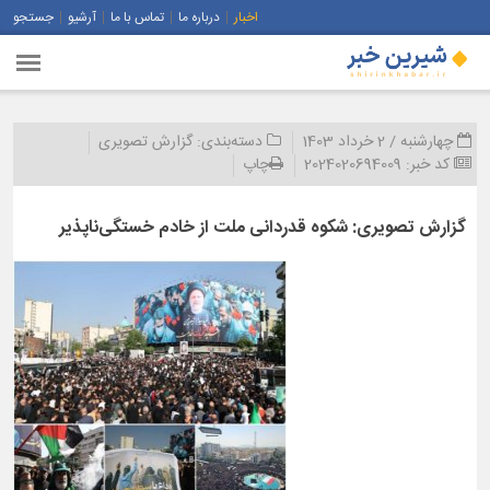
اخبار
درباره ما
تماس با ما
آرشیو
جستجو
چهارشنبه / 2 خرداد 1403
دسته‌بندی:
گزارش تصویری
کد خبر:
2024020694009
چاپ
گزارش تصویری: شکوه قدردانی ملت از خادم خستگی‌ناپذیر