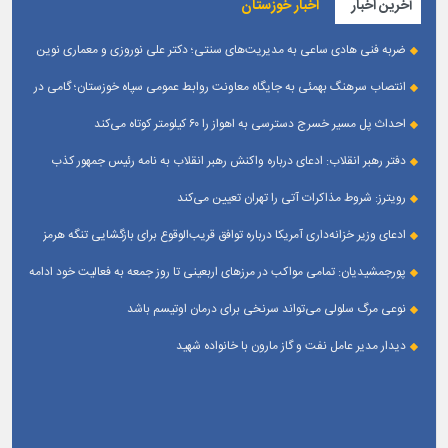
آخرین اخبار
اخبار خوزستان
ضربه فنی هادی ساعی به مدیریت‌های سنتی؛ دکتر علی نوروزی و معماری نوین
قله‌های تکواندو
انتصاب سرهنگ بهمئی به جایگاه معاونت روابط عمومی سپاه خوزستان؛ گامی در
جهت تقویت و تعامل با رسانه‌ های استان
احداث پل مسیر خسرج دسترسی به اهواز را ۶۰ کیلومتر کوتاه می‌کند
دفتر رهبر انقلاب: ادعای درباره واکنش رهبر انقلاب به نامه رئیس جمهور کذب
است
رویترز: شروط مذاکرات آتی را تهران تعیین می‌کند
ادعای وزیر خزانه‌داری آمریکا درباره توافق قریب‌الوقوع برای بازگشایی تنگه هرمز
پورجمشیدیان: تمامی مواکب در مرزهای اربعینی تا روز جمعه به فعالیت خود ادامه
می‌دهند
نوعی مرگ سلولی می‌تواند سرنخی برای درمان اوتیسم باشد
دیدار مدیر عامل نفت و گاز مارون با خانواده شهید