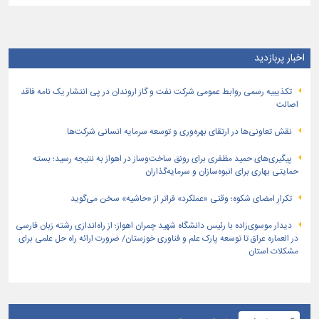
اخبار پربازدید
تكذیبیه رسمی روابط عمومی شركت نفت و گاز اروندان در پی انتشار یک نامه فاقد
اصالت
نقش تعاونی‌ها در ارتقای بهره‌وری و توسعه سرمایه انسانی شرکت‌ها
پیگیری‌های حمید مظفری برای رونق ساخت‌وساز در اهواز به نتیجه رسید؛ بسته
حمایتی بهاری برای انبوه‌سازان و سرمایه‌گذاران
تکرارِ امضای شکوه؛ وقتی «عملکرد» فراتر از «حاشیه» سخن می‌گوید
دیدار موسوی‌زاده با رئیس دانشگاه شهید چمران اهواز؛ از راه‌اندازی رشته زبان فارسی
در العماره عراق تا توسعه پارک علم و فناوری خوزستان/ ضرورت ارائه راه حل علمی برای
مشکلات استان