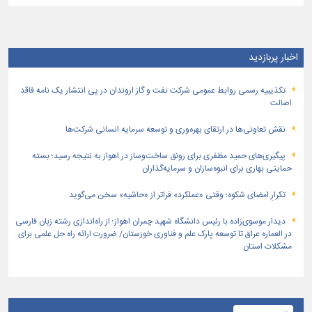
اخبار پربازدید
تكذیبیه رسمی روابط عمومی شركت نفت و گاز اروندان در پی انتشار یک نامه فاقد
اصالت
نقش تعاونی‌ها در ارتقای بهره‌وری و توسعه سرمایه انسانی شرکت‌ها
پیگیری‌های حمید مظفری برای رونق ساخت‌وساز در اهواز به نتیجه رسید؛ بسته
حمایتی بهاری برای انبوه‌سازان و سرمایه‌گذاران
تکرارِ امضای شکوه؛ وقتی «عملکرد» فراتر از «حاشیه» سخن می‌گوید
دیدار موسوی‌زاده با رئیس دانشگاه شهید چمران اهواز؛ از راه‌اندازی رشته زبان فارسی
در العماره عراق تا توسعه پارک علم و فناوری خوزستان/ ضرورت ارائه راه حل علمی برای
مشکلات استان