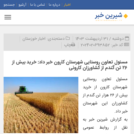
اخبار
درباره ما
تماس با ما
آرشیو
جستجو
دوشنبه / 31 اردیبهشت 1403
دسته‌بندی:
اخبار خوزستان
کد خبر:
2024020693852
چاپ
مسئول تعاون روستایی شهرستان کارون خبر داد: خرید بیش از
۲۶ تن گندم از کشاورزان کارونی
مسئول تعاون روستایی
شهرستان کارون از خرید
بیش از ۲۶ هزار تن گندم از
کشاورزان این شهرستان
خبر داد.
به گزارش شیرین خبر به
نقل از روابط عمومی