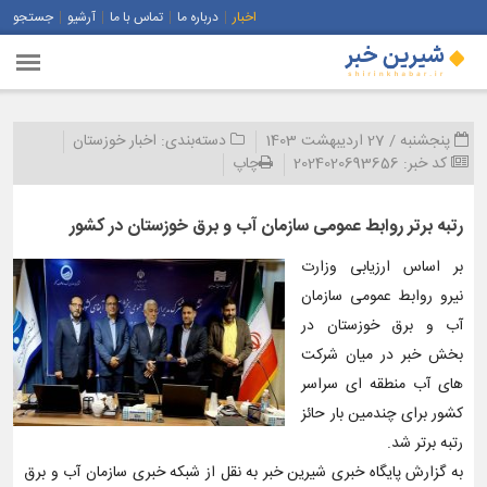
اخبار
درباره ما
تماس با ما
آرشیو
جستجو
پنجشنبه / 27 اردیبهشت 1403
دسته‌بندی:
اخبار خوزستان
کد خبر:
2024020693656
چاپ
رتبه برتر روابط عمومی سازمان آب و برق خوزستان در کشور
بر اساس ارزیابی وزارت
نیرو روابط عمومی سازمان
آب و برق خوزستان در
بخش خبر در میان شرکت
های آب منطقه ای سراسر
کشور برای چندمین بار حائز
رتبه برتر شد.
به گزارش پایگاه خبری شیرین خبر به نقل از شبکه خبری سازمان آب و برق