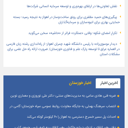
نقش تعاونی‌ها در ارتقای بهره‌وری و توسعه سرمایه انسانی شرکت‌ها
پیگیری‌های حمید مظفری برای رونق ساخت‌وساز در اهواز به نتیجه رسید؛ بسته
حمایتی بهاری برای انبوه‌سازان و سرمایه‌گذاران
تکرارِ امضای شکوه؛ وقتی «عملکرد» فراتر از «حاشیه» سخن می‌گوید
دیدار موسوی‌زاده با رئیس دانشگاه شهید چمران اهواز؛ از راه‌اندازی رشته زبان فارسی
در العماره عراق تا توسعه پارک علم و فناوری خوزستان/ ضرورت ارائه راه حل علمی برای
مشکلات استان
آخرین اخبار
اخبار خوزستان
ضربه فنی هادی ساعی به مدیریت‌های سنتی؛ دکتر علی نوروزی و معماری نوین
قله‌های تکواندو
انتصاب سرهنگ بهمئی به جایگاه معاونت روابط عمومی سپاه خوزستان؛ گامی در
جهت تقویت و تعامل با رسانه‌ های استان
احداث پل مسیر خسرج دسترسی به اهواز را ۶۰ کیلومتر کوتاه می‌کند
دفتر رهبر انقلاب: ادعای درباره واکنش رهبر انقلاب به نامه رئیس جمهور کذب