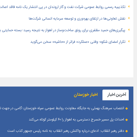
تكذیبیه رسمی روابط عمومی شركت نفت و گاز اروندان در پی انتشار یک نامه فاقد اصالت
نقش تعاونی‌ها در ارتقای بهره‌وری و توسعه سرمایه انسانی شرکت‌ها
پیگیری‌های حمید مظفری برای رونق ساخت‌وساز در اهواز به نتیجه رسید؛ بسته حمایتی بهار
تکرارِ امضای شکوه؛ وقتی «عملکرد» فراتر از «حاشیه» سخن می‌گوید
آخرین اخبار
اخبار خوزستان
انتصاب سرهنگ بهمئی به جایگاه معاونت روابط عمومی سپاه خوزستان؛ گامی در جهت تقو
احداث پل مسیر خسرج دسترسی به اهواز را ۶۰ کیلومتر کوتاه می‌کند
دفتر رهبر انقلاب: ادعای درباره واکنش رهبر انقلاب به نامه رئیس جمهور کذب است