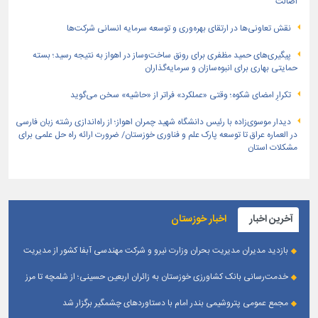
اصالت
نقش تعاونی‌ها در ارتقای بهره‌وری و توسعه سرمایه انسانی شرکت‌ها
پیگیری‌های حمید مظفری برای رونق ساخت‌وساز در اهواز به نتیجه رسید؛ بسته
حمایتی بهاری برای انبوه‌سازان و سرمایه‌گذاران
تکرارِ امضای شکوه؛ وقتی «عملکرد» فراتر از «حاشیه» سخن می‌گوید
دیدار موسوی‌زاده با رئیس دانشگاه شهید چمران اهواز؛ از راه‌اندازی رشته زبان فارسی
در العماره عراق تا توسعه پارک علم و فناوری خوزستان/ ضرورت ارائه راه حل علمی برای
مشکلات استان
آخرین اخبار
اخبار خوزستان
بازدید مدیران مدیریت بحران وزارت نیرو و شرکت مهندسی آبفا کشور از مدیریت
بحران آبفا اهواز
خدمت‌رسانی بانک کشاورزی خوزستان به زائران اربعین حسینی؛ از شلمچه تا مرز
چذابه
مجمع عمومی پتروشیمی بندر امام با دستاوردهای چشمگیر برگزار شد