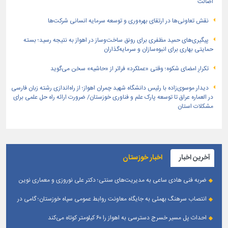
اصالت
نقش تعاونی‌ها در ارتقای بهره‌وری و توسعه سرمایه انسانی شرکت‌ها
پیگیری‌های حمید مظفری برای رونق ساخت‌وساز در اهواز به نتیجه رسید؛ بسته
حمایتی بهاری برای انبوه‌سازان و سرمایه‌گذاران
تکرارِ امضای شکوه؛ وقتی «عملکرد» فراتر از «حاشیه» سخن می‌گوید
دیدار موسوی‌زاده با رئیس دانشگاه شهید چمران اهواز؛ از راه‌اندازی رشته زبان فارسی
در العماره عراق تا توسعه پارک علم و فناوری خوزستان/ ضرورت ارائه راه حل علمی برای
مشکلات استان
آخرین اخبار
اخبار خوزستان
ضربه فنی هادی ساعی به مدیریت‌های سنتی؛ دکتر علی نوروزی و معماری نوین
قله‌های تکواندو
انتصاب سرهنگ بهمئی به جایگاه معاونت روابط عمومی سپاه خوزستان؛ گامی در
جهت تقویت و تعامل با رسانه‌ های استان
احداث پل مسیر خسرج دسترسی به اهواز را ۶۰ کیلومتر کوتاه می‌کند