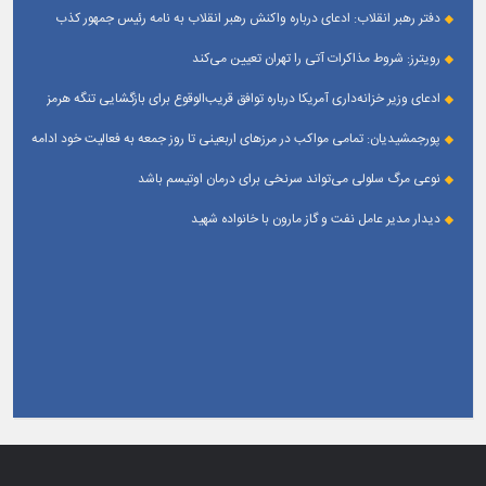
دفتر رهبر انقلاب: ادعای درباره واکنش رهبر انقلاب به نامه رئیس جمهور کذب
است
رویترز: شروط مذاکرات آتی را تهران تعیین می‌کند
ادعای وزیر خزانه‌داری آمریکا درباره توافق قریب‌الوقوع برای بازگشایی تنگه هرمز
پورجمشیدیان: تمامی مواکب در مرزهای اربعینی تا روز جمعه به فعالیت خود ادامه
می‌دهند
نوعی مرگ سلولی می‌تواند سرنخی برای درمان اوتیسم باشد
دیدار مدیر عامل نفت و گاز مارون با خانواده شهید