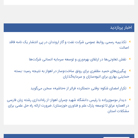
اخبار پربازدید
تكذیبیه رسمی روابط عمومی شركت نفت و گاز اروندان در پی انتشار یک نامه فاقد
اصالت
نقش تعاونی‌ها در ارتقای بهره‌وری و توسعه سرمایه انسانی شرکت‌ها
پیگیری‌های حمید مظفری برای رونق ساخت‌وساز در اهواز به نتیجه رسید؛ بسته
حمایتی بهاری برای انبوه‌سازان و سرمایه‌گذاران
تکرارِ امضای شکوه؛ وقتی «عملکرد» فراتر از «حاشیه» سخن می‌گوید
دیدار موسوی‌زاده با رئیس دانشگاه شهید چمران اهواز؛ از راه‌اندازی رشته زبان فارسی
در العماره عراق تا توسعه پارک علم و فناوری خوزستان/ ضرورت ارائه راه حل علمی برای
مشکلات استان