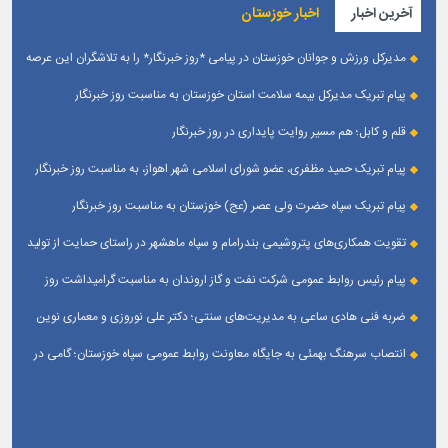
آخرین اخبار
اخبار خوزستان
مدیرکل ورزش و جوانان خوزستان در پیامی *روز خبرنگار* را به تلاشگران این عرصه
و اصحاب رسانه حوزه ورزش و جوانان تبریک گفت
پیام تبریک مدیرکل بیمه سلامت استان خوزستان به مناسبت روز خبرنگار
قلم و کابل؛ هم مسیر روایت پایداری در روز خبرنگار
پیام تبریک حمید مظفری، عضو شورای اسلامی شهر اهواز، به مناسبت روز خبرنگار
پیام تبریک سپاه حضرت ولی عصر (عج) خوزستان به مناسبت روز خبرنگار
تقویت همکاری‌های پتروشیمی بندرامام و سپاه ماهشهر در راستای حمایت از تولید
پایدار
پیام رئیس روابط عمومی شركت نفت و گاز اروندان به مناسبت گرامیداشت روز
خبرنگار
ضربه فنی هادی ساعی به مدیریت‌های سنتی؛ دکتر علی نوروزی و معماری نوین
قله‌های تکواندو
انتصاب سرهنگ بهمئی به جایگاه معاونت روابط عمومی سپاه خوزستان؛ گامی در
جهت تقویت و تعامل با رسانه‌ های استان