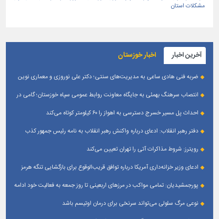
مشکلات استان
آخرین اخبار
اخبار خوزستان
ضربه فنی هادی ساعی به مدیریت‌های سنتی؛ دکتر علی نوروزی و معماری نوین
قله‌های تکواندو
انتصاب سرهنگ بهمئی به جایگاه معاونت روابط عمومی سپاه خوزستان؛ گامی در
جهت تقویت و تعامل با رسانه‌ های استان
احداث پل مسیر خسرج دسترسی به اهواز را ۶۰ کیلومتر کوتاه می‌کند
دفتر رهبر انقلاب: ادعای درباره واکنش رهبر انقلاب به نامه رئیس جمهور کذب
است
رویترز: شروط مذاکرات آتی را تهران تعیین می‌کند
ادعای وزیر خزانه‌داری آمریکا درباره توافق قریب‌الوقوع برای بازگشایی تنگه هرمز
پورجمشیدیان: تمامی مواکب در مرزهای اربعینی تا روز جمعه به فعالیت خود ادامه
می‌دهند
نوعی مرگ سلولی می‌تواند سرنخی برای درمان اوتیسم باشد