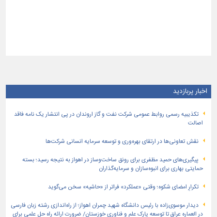
اخبار پربازدید
تكذیبیه رسمی روابط عمومی شركت نفت و گاز اروندان در پی انتشار یک نامه فاقد
اصالت
نقش تعاونی‌ها در ارتقای بهره‌وری و توسعه سرمایه انسانی شرکت‌ها
پیگیری‌های حمید مظفری برای رونق ساخت‌وساز در اهواز به نتیجه رسید؛ بسته
حمایتی بهاری برای انبوه‌سازان و سرمایه‌گذاران
تکرارِ امضای شکوه؛ وقتی «عملکرد» فراتر از «حاشیه» سخن می‌گوید
دیدار موسوی‌زاده با رئیس دانشگاه شهید چمران اهواز؛ از راه‌اندازی رشته زبان فارسی
در العماره عراق تا توسعه پارک علم و فناوری خوزستان/ ضرورت ارائه راه حل علمی برای