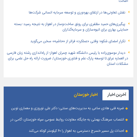
اصالت
نقش تعاونی‌ها در ارتقای بهره‌وری و توسعه سرمایه انسانی شرکت‌ها
پیگیری‌های حمید مظفری برای رونق ساخت‌وساز در اهواز به نتیجه رسید؛ بسته
حمایتی بهاری برای انبوه‌سازان و سرمایه‌گذاران
تکرارِ امضای شکوه؛ وقتی «عملکرد» فراتر از «حاشیه» سخن می‌گوید
دیدار موسوی‌زاده با رئیس دانشگاه شهید چمران اهواز؛ از راه‌اندازی رشته زبان فارسی
در العماره عراق تا توسعه پارک علم و فناوری خوزستان/ ضرورت ارائه راه حل علمی برای
مشکلات استان
آخرین اخبار
اخبار خوزستان
ضربه فنی هادی ساعی به مدیریت‌های سنتی؛ دکتر علی نوروزی و معماری نوین
قله‌های تکواندو
انتصاب سرهنگ بهمئی به جایگاه معاونت روابط عمومی سپاه خوزستان؛ گامی در
جهت تقویت و تعامل با رسانه‌ های استان
احداث پل مسیر خسرج دسترسی به اهواز را ۶۰ کیلومتر کوتاه می‌کند