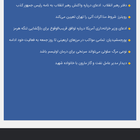
دفتر رهبر انقلاب: ادعای درباره واکنش رهبر انقلاب به نامه رئیس جمهور کذب
است
رویترز: شروط مذاکرات آتی را تهران تعیین می‌کند
ادعای وزیر خزانه‌داری آمریکا درباره توافق قریب‌الوقوع برای بازگشایی تنگه هرمز
پورجمشیدیان: تمامی مواکب در مرزهای اربعینی تا روز جمعه به فعالیت خود ادامه
می‌دهند
نوعی مرگ سلولی می‌تواند سرنخی برای درمان اوتیسم باشد
دیدار مدیر عامل نفت و گاز مارون با خانواده شهید