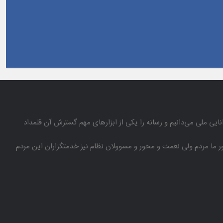
انایی ملی می‌دانیم و رسانه را یكی از ابزارهای مهم گسترش آن قلمداد
باور ما مردم ولی نعمت و محور و مسوولان نظام نیز خدمتگزاران این مردم