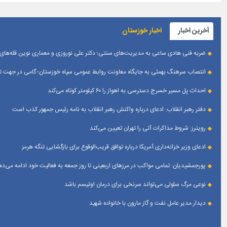
آخرین اخبار
اخبار خوزستان
ضربه فنی هادی ساعی به مدیریت‌های سنتی؛ دکتر علی نوروزی و معماری نوین قله‌های 
انتصاب سرهنگ بهمئی به جایگاه معاونت روابط عمومی سپاه خوزستان؛ گامی در جهت تقو
احداث پل مسیر خسرج دسترسی به اهواز را ۶۰ کیلومتر کوتاه می‌کند
دفتر رهبر انقلاب: ادعای درباره واکنش رهبر انقلاب به نامه رئیس جمهور کذب است
رویترز: شروط مذاکرات آتی را تهران تعیین می‌کند
ادعای وزیر خزانه‌داری آمریکا درباره توافق قریب‌الوقوع برای بازگشایی تنگه هرمز
پورجمشیدیان: تمامی مواکب در مرزهای اربعینی تا روز جمعه به فعالیت خود ادامه می‌ده
نوعی مرگ سلولی می‌تواند سرنخی برای درمان اوتیسم باشد
دیدار مدیر عامل نفت و گاز مارون با خانواده شهید