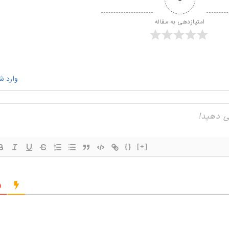
امتیازدهی به مقاله
وارد ش
{}
[+]