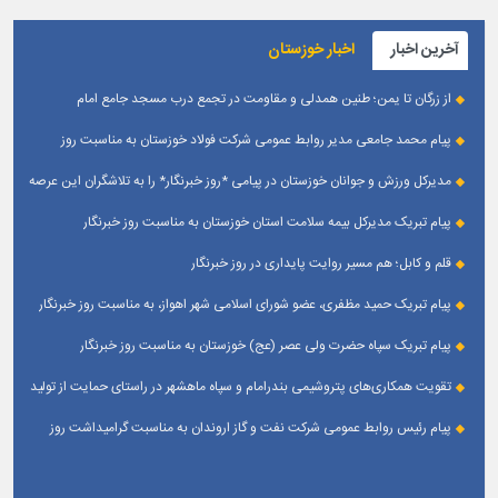
آخرین اخبار
اخبار خوزستان
از زرگان تا یمن؛ طنین همدلی و مقاومت در تجمع درب مسجد جامع امام
حسین(ع) زرگان _ اهواز
پیام محمد جامعی مدیر روابط عمومی شرکت فولاد خوزستان به مناسبت روز
خبرنگار
مدیرکل ورزش و جوانان خوزستان در پیامی *روز خبرنگار* را به تلاشگران این عرصه
و اصحاب رسانه حوزه ورزش و جوانان تبریک گفت
پیام تبریک مدیرکل بیمه سلامت استان خوزستان به مناسبت روز خبرنگار
قلم و کابل؛ هم مسیر روایت پایداری در روز خبرنگار
پیام تبریک حمید مظفری، عضو شورای اسلامی شهر اهواز، به مناسبت روز خبرنگار
پیام تبریک سپاه حضرت ولی عصر (عج) خوزستان به مناسبت روز خبرنگار
تقویت همکاری‌های پتروشیمی بندرامام و سپاه ماهشهر در راستای حمایت از تولید
پایدار
پیام رئیس روابط عمومی شركت نفت و گاز اروندان به مناسبت گرامیداشت روز
خبرنگار