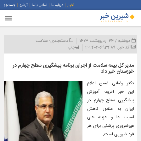
اخبار
درباره ما
تماس با ما
آرشیو
جستجو
دوشنبه / 24 اردیبهشت 1403
دسته‌بندی:
سلامت
کد خبر:
2024020693489
چاپ
مدیر کل بیمه سلامت از اجرای برنامه پیشگیری سطح چهارم در
خوزستان خبر داد
دکتر رضایی ضمن اعلام
این خبر افزود: آموزش
پیشگیری سطح چهارم در
ایران به منظور کاهش
آسیب ها و هزینه های
غیرضروری پزشکی برای هر
فرد ضروری است.