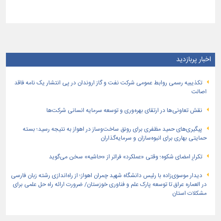
اخبار پربازدید
تكذیبیه رسمی روابط عمومی شركت نفت و گاز اروندان در پی انتشار یک نامه فاقد
اصالت
نقش تعاونی‌ها در ارتقای بهره‌وری و توسعه سرمایه انسانی شرکت‌ها
پیگیری‌های حمید مظفری برای رونق ساخت‌وساز در اهواز به نتیجه رسید؛ بسته
حمایتی بهاری برای انبوه‌سازان و سرمایه‌گذاران
تکرارِ امضای شکوه؛ وقتی «عملکرد» فراتر از «حاشیه» سخن می‌گوید
دیدار موسوی‌زاده با رئیس دانشگاه شهید چمران اهواز؛ از راه‌اندازی رشته زبان فارسی
در العماره عراق تا توسعه پارک علم و فناوری خوزستان/ ضرورت ارائه راه حل علمی برای
مشکلات استان