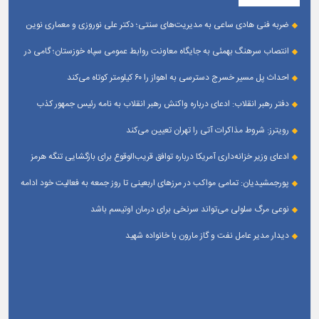
ضربه فنی هادی ساعی به مدیریت‌های سنتی؛ دکتر علی نوروزی و معماری نوین
قله‌های تکواندو
انتصاب سرهنگ بهمئی به جایگاه معاونت روابط عمومی سپاه خوزستان؛ گامی در
جهت تقویت و تعامل با رسانه‌ های استان
احداث پل مسیر خسرج دسترسی به اهواز را ۶۰ کیلومتر کوتاه می‌کند
دفتر رهبر انقلاب: ادعای درباره واکنش رهبر انقلاب به نامه رئیس جمهور کذب
است
رویترز: شروط مذاکرات آتی را تهران تعیین می‌کند
ادعای وزیر خزانه‌داری آمریکا درباره توافق قریب‌الوقوع برای بازگشایی تنگه هرمز
پورجمشیدیان: تمامی مواکب در مرزهای اربعینی تا روز جمعه به فعالیت خود ادامه
می‌دهند
نوعی مرگ سلولی می‌تواند سرنخی برای درمان اوتیسم باشد
دیدار مدیر عامل نفت و گاز مارون با خانواده شهید