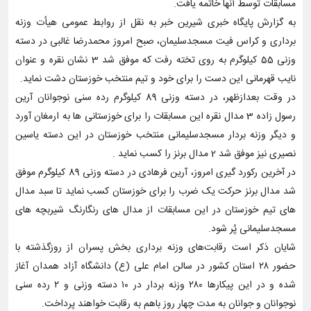
مسابقات توسط آنها خاتمه یافت.
به گزارش پایگاه خبری شیرین خبر به نقل از روابط عمومی هیأت وزنه
برداری و کراس فیت مسجدسلیمان، صبح امروز محمدرضا غالبی در دسته
وزنی 55 کیلوگرم به روی تخته رفت که موفق شد 3 نشان نقره و عنوان
نایب قهرمانی این دست را برای خود و تیم منتخب خوزستان دشت نماید.
در وقت بعدازظهر، در دسته وزنی 89 کیلوگرم رده سنی نوجوانان آرین
رسول زاده 3 مدال نقره این مسابقات را برای خوزستانی ها به ارمغان آورد
و دیگر وزنه بردار مسجدسلیمانی منتخب خوزستان در این دسته یاسین
نصیری نیز موفق شد 2 مدال برنز را کسب نماید .
در آخرین رکورد گیری امروز، آرین فرهادی در دسته وزنی 89 کیلوگرم موفق
شد مدال برنز حرکت یک ضرب را برای خوزستان کسب نماید تا سبد مدال
های تیم خوزستان در این مسابقات از مدال های رنگارنگ شیربچه های
مسجدسلیمانی پُر شود.
شایان ذکر است رقابت‌های وزنه برداری بخش پسران از روزگذشته با
حضور ۲۸ استان کشور در سالن امام علی (ع) دانشگاه آزاد همدان آغاز
شده و در این پیکارها ۲۸۰ وزنه بردار در ۱۰ دسته وزنی و ۲ رده سنی
نوجوانان و جوانان به مدت چهار روز باهم به رقابت خواهند پرداخت.