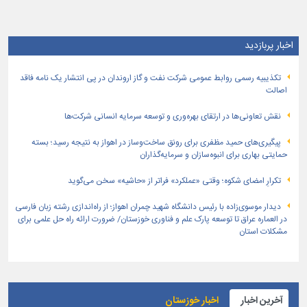
اخبار پربازدید
تكذیبیه رسمی روابط عمومی شركت نفت و گاز اروندان در پی انتشار یک نامه فاقد
اصالت
نقش تعاونی‌ها در ارتقای بهره‌وری و توسعه سرمایه انسانی شرکت‌ها
پیگیری‌های حمید مظفری برای رونق ساخت‌وساز در اهواز به نتیجه رسید؛ بسته
حمایتی بهاری برای انبوه‌سازان و سرمایه‌گذاران
تکرارِ امضای شکوه؛ وقتی «عملکرد» فراتر از «حاشیه» سخن می‌گوید
دیدار موسوی‌زاده با رئیس دانشگاه شهید چمران اهواز؛ از راه‌اندازی رشته زبان فارسی
در العماره عراق تا توسعه پارک علم و فناوری خوزستان/ ضرورت ارائه راه حل علمی برای
مشکلات استان
آخرین اخبار
اخبار خوزستان