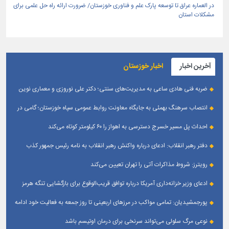
در العماره عراق تا توسعه پارک علم و فناوری خوزستان/ ضرورت ارائه راه حل علمی برای
مشکلات استان
آخرین اخبار
اخبار خوزستان
ضربه فنی هادی ساعی به مدیریت‌های سنتی؛ دکتر علی نوروزی و معماری نوین
قله‌های تکواندو
انتصاب سرهنگ بهمئی به جایگاه معاونت روابط عمومی سپاه خوزستان؛ گامی در
جهت تقویت و تعامل با رسانه‌ های استان
احداث پل مسیر خسرج دسترسی به اهواز را ۶۰ کیلومتر کوتاه می‌کند
دفتر رهبر انقلاب: ادعای درباره واکنش رهبر انقلاب به نامه رئیس جمهور کذب
است
رویترز: شروط مذاکرات آتی را تهران تعیین می‌کند
ادعای وزیر خزانه‌داری آمریکا درباره توافق قریب‌الوقوع برای بازگشایی تنگه هرمز
پورجمشیدیان: تمامی مواکب در مرزهای اربعینی تا روز جمعه به فعالیت خود ادامه
می‌دهند
نوعی مرگ سلولی می‌تواند سرنخی برای درمان اوتیسم باشد