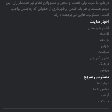
در باور ما مردم ولی نعمت و محور و مسوولان نظام نیز خدمتگزاران این
مردم هستند و هر یك ضمن برخورداری از حقوقی كه رعایتش واجب
است، مسئولیت‌هایی نیز برعهده دارند.
اخبار سایت
اخبار خوزستان
اقتصاد
جامعه
جهان
سیاست
علم و آموزش
فرهنگ
ورزش
دسترسی سریع
درباره ما
تماس با ما
آرشیو
جستجو