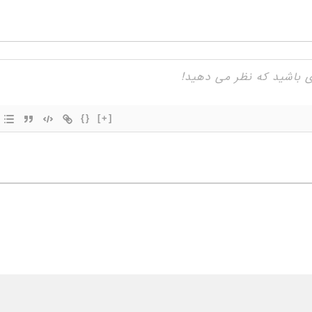
{}
[+]