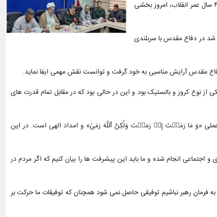
وی گفت: سپاه پاسداران در کنار نظام جمهوری اسلامی که یک شگفتی بود با تدبیر بنیانگذار کبیر انقلاب تاسیس شد و به روزرسانی های پرقدرت باعث شد ظرف ۴۵ سال عمر انقلاب، امروز بخشی
 شد در دفاع مقدس با سربلندی
دفاع مقدس آرایش مناسبی به خود گرفت و توانست نقش مهمی ایفا نماید.
 از نوع کروز و بالستیک بود و این در حالی بود که در مقابل تمام قدرت های
َمَیۡتَ إِذۡ رَمَیۡتَ وَلَٰکِنَّ ٱللَّهَ رَمَىٰ» و امداد الهی است. در این
 اجتماعی انجام شده و ما باید این پیشرفت ها را بیان کنیم که اگر مردم در
 فرمان رهبر نباشیم توفیقی حاصل نمی شود همچنان که توفیقات ما حرکت بر