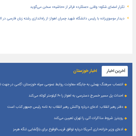
تکرارِ امضای شکوه؛ وقتی «عملکرد» فراتر از «حاشیه» سخن می‌گوید
دیدار موسوی‌زاده با رئیس دانشگاه شهید چمران اهواز؛ از راه‌اندازی رشته زبان فارسی در 
آخرین اخبار
اخبار خوزستان
انتصاب سرهنگ بهمئی به جایگاه معاونت روابط عمومی سپاه خوزستان؛ گامی در جهت تقو
احداث پل مسیر خسرج دسترسی به اهواز را ۶۰ کیلومتر کوتاه می‌کند
دفتر رهبر انقلاب: ادعای درباره واکنش رهبر انقلاب به نامه رئیس جمهور کذب است
رویترز: شروط مذاکرات آتی را تهران تعیین می‌کند
ادعای وزیر خزانه‌داری آمریکا درباره توافق قریب‌الوقوع برای بازگشایی تنگه هرمز