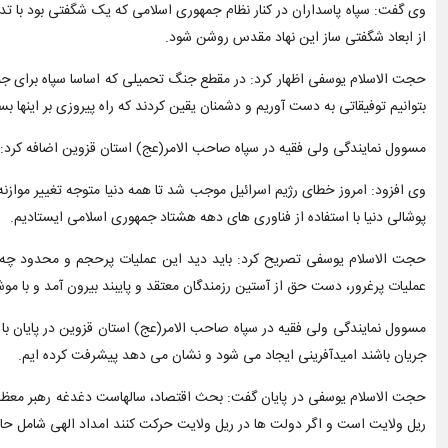
از ابعاد شگفتی ساز این نهاد مقدس روشن شود.
حجت الاسلام یوسفی اظهار کرد: در مقطع جنگ تحمیلی که اساسا سپاه برای ج
بتوانیم توفیقاتی به دست آوریم و دشمنان یقین کردند که راه پیروزی بر اینها ب
مسوول نمایندگی ولی فقیه در سپاه صاحب الامر(عج) استان قزوین اضافه کرد:
وی افزود: امروز خطای رژیم اسرائیل موجب شد تا همه دنیا متوجه تغییر موازن
پوشالی دنیا با استفاده از فناوری های دهه هشتاد جمهوری اسلامی ایستادیم.
حجت الاسلام یوسفی تصریح کرد: باید دید این عملیات پرحجم و محدود چه بلایی سر
عملیات پرغرور، دست حق از آستین رزمندگان معتقد و پایبند بیرون آمد و با 
مسوول نمایندگی ولی فقیه در سپاه صاحب الامر(عج) استان قزوین در پایان با 
جریان باشند امیدآفرینی ایجاد می شود و نشان می دهد پیشرفت کرده ایم.
حجت الاسلام یوسفی در پایان گفت: بحث اقتصاد، سالهاست دغدغه رهبر معظم 
ریل ولایت است و اگر دولت ها در ریل ولایت حرکت کنند امداد الهی شامل حا