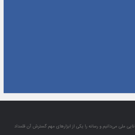
انایی ملی می‌دانیم و رسانه را یكی از ابزارهای مهم گسترش آن قلمداد