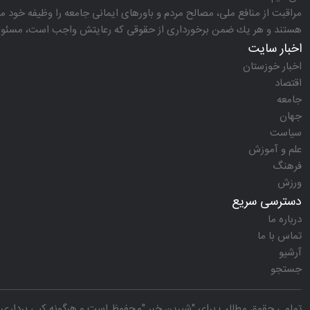
مراقبت از منافع ملی، مصالح مردم و باورهای ایمانی جامعه را وظیفه خود می‌
هستند و هر یك ضمن برخورداری از حقوقی كه رعایتش واجب است، مسئولیت‌
اخبار سایت
اخبار خوزستان
اقتصاد
جامعه
جهان
سیاست
علم و آموزش
فرهنگ
ورزش
دسترسی سریع
درباره ما
تماس با ما
آرشیو
جستجو
تمامی حقوق مطالب برای "
شیرین خبر
"محفوظ است و هرگونه کپی برداری ب