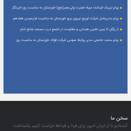
خبرنگار
پیام تبریک فرمانده سپاه حضرت ولی‌عصر(عج) خوزستان به مناسبت روز خبرنگار
پیام مدیرعامل شرکت توزیع نیروی برق خوزستان به مناسبت فرارسیدن هفدهم
مرداد ؛ روز خبرنگار
از زرگان تا یمن؛ طنین همدلی و مقاومت در تجمع درب مسجد جامع امام
حسین(ع) زرگان _ اهواز
پیام محمد جامعی مدیر روابط عمومی شرکت فولاد خوزستان به مناسبت روز
خبرنگار
سخن ما
آمده‌ایم تا از ایران امروز برای فردا و فرداها حراست كنیم، پاسداشت