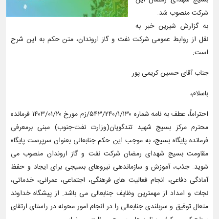
بسیج شهدای رمضان این
شرکت منصوب شد.
به گزارش شیرین خبر به
نقل از روابط عمومی شرکت نفت و گاز اروندان، متن حکم به این شرح
است:
جناب آقای حسین کریمی پور
باسلام،
احتراماً، عطف به نامه شماره ۵۴۳/۲۴۰/۱/۱۳۰/زم مورخ ۱۴۰۳/۰۱/۲۰ فرمانده
محترم مرکز بسیج شهید تندگویان(وزارت نفت-جنوب) مبنی برمعرفی
فرمانده پایگاه بسیج، به موجب این حکم جنابعالی بعنوان سرپرست پایگاه
مقاومت بسیج شهدای رمضان شرکت نفت و گاز اروندان منصوب می
شوید. جذب، آموزش و سازماندهی نیروهای بسیجی برای ایجاد و حفظ
آمادگی دفاعی، انجام فعالیت های فرهنگی، اجتماعی، عمرانی، خدماتی،
نجات و امداد از مهمترین وظایف جنابعالی می باشد. از پیشگاه خداوند
متعال توفیق و سربلندی جنابعالی را در انجام امور محوله در راستای ارتقای