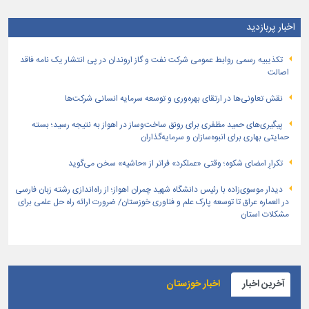
اخبار پربازدید
تكذیبیه رسمی روابط عمومی شركت نفت و گاز اروندان در پی انتشار یک نامه فاقد
اصالت
نقش تعاونی‌ها در ارتقای بهره‌وری و توسعه سرمایه انسانی شرکت‌ها
پیگیری‌های حمید مظفری برای رونق ساخت‌وساز در اهواز به نتیجه رسید؛ بسته
حمایتی بهاری برای انبوه‌سازان و سرمایه‌گذاران
تکرارِ امضای شکوه؛ وقتی «عملکرد» فراتر از «حاشیه» سخن می‌گوید
دیدار موسوی‌زاده با رئیس دانشگاه شهید چمران اهواز؛ از راه‌اندازی رشته زبان فارسی
در العماره عراق تا توسعه پارک علم و فناوری خوزستان/ ضرورت ارائه راه حل علمی برای
مشکلات استان
آخرین اخبار
اخبار خوزستان