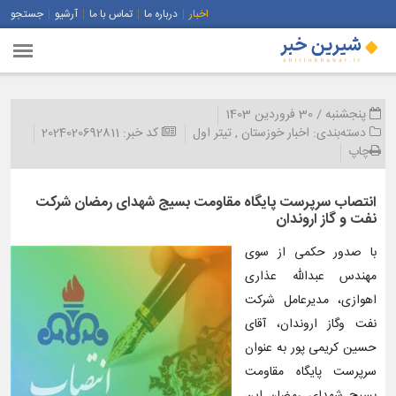
اخبار
درباره ما
تماس با ما
آرشیو
جستجو
پنجشنبه / 30 فروردین 1403
دسته‌بندی:
اخبار خوزستان
,
تیتر اول
کد خبر:
2024020692811
چاپ
انتصاب سرپرست پایگاه مقاومت بسیج شهدای رمضان شركت
نفت و گاز اروندان
با صدور حکمی از سوی
مهندس عبدالله عذاری
اهوازی، مدیرعامل شرکت
نفت وگاز اروندان، آقای
حسین کریمی پور به عنوان
سرپرست پایگاه مقاومت