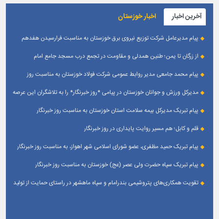
آخرین اخبار
اخبار خوزستان
پیام مدیرعامل شرکت توزیع نیروی برق خوزستان به مناسبت فرارسیدن هفدهم
مرداد ؛ روز خبرنگار
از زرگان تا یمن؛ طنین همدلی و مقاومت در تجمع درب مسجد جامع امام
حسین(ع) زرگان _ اهواز
پیام محمد جامعی مدیر روابط عمومی شرکت فولاد خوزستان به مناسبت روز
خبرنگار
مدیرکل ورزش و جوانان خوزستان در پیامی *روز خبرنگار* را به تلاشگران این عرصه
و اصحاب رسانه حوزه ورزش و جوانان تبریک گفت
پیام تبریک مدیرکل بیمه سلامت استان خوزستان به مناسبت روز خبرنگار
قلم و کابل؛ هم مسیر روایت پایداری در روز خبرنگار
پیام تبریک حمید مظفری، عضو شورای اسلامی شهر اهواز، به مناسبت روز خبرنگار
پیام تبریک سپاه حضرت ولی عصر (عج) خوزستان به مناسبت روز خبرنگار
تقویت همکاری‌های پتروشیمی بندرامام و سپاه ماهشهر در راستای حمایت از تولید
پایدار