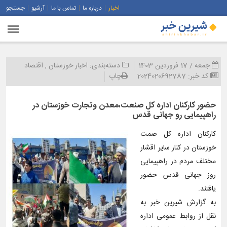
اخبار
درباره ما
تماس با ما
آرشیو
جستجو
جمعه / 17 فروردین 1403
دسته‌بندی:
اخبار خوزستان
,
اقتصاد
کد خبر:
2024020692787
چاپ
حضور کارکنان اداره کل صنعت،معدن وتجارت خوزستان در
راهپیمایی رو جهانی قدس
کارکنان اداره کل صمت
خوزستان در کنار سایر اقشار
مختلف مردم در راهپیمایی
روز جهانی قدس حضور
یافتند.
به گزارش شیرین خبر به
نقل از روابط عمومی اداره