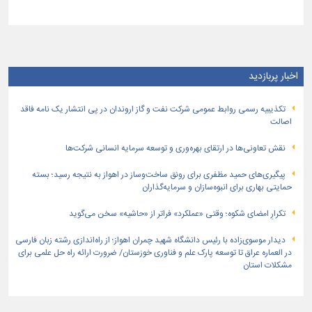
اخبار پربازدید
تكذیبیه رسمی روابط عمومی شركت نفت و گاز اروندان در پی انتشار یک نامه فاقد
اصالت
نقش تعاونی‌ها در ارتقای بهره‌وری و توسعه سرمایه انسانی شرکت‌ها
پیگیری‌های حمید مظفری برای رونق ساخت‌وساز در اهواز به نتیجه رسید؛ بسته
حمایتی بهاری برای انبوه‌سازان و سرمایه‌گذاران
تکرارِ امضای شکوه؛ وقتی «عملکرد» فراتر از «حاشیه» سخن می‌گوید
دیدار موسوی‌زاده با رئیس دانشگاه شهید چمران اهواز؛ از راه‌اندازی رشته زبان فارسی
در العماره عراق تا توسعه پارک علم و فناوری خوزستان/ ضرورت ارائه راه حل علمی برای
مشکلات استان