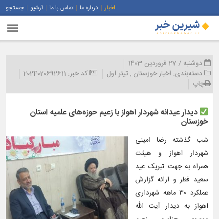
اخبار
درباره ما
تماس با ما
آرشیو
جستجو
دوشنبه / 27 فروردین 1403
دسته‌بندی:
اخبار خوزستان
,
تیتر اول
کد خبر:
2024020692611
چاپ
دیدار عیدانه شهردار اهواز با زعیم حوزه‌های علمیه استان
خوزستان
شب گذشته رضا امینی
شهردار اهواز و هیئت
همراه به جهت تبریک عید
سعید فطر و ارائه گزارش
عملکرد ۳۰ ماهه شهرداری
اهواز به دیدار آیت الله