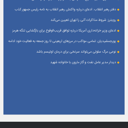
دفتر رهبر انقلاب: ادعای درباره واکنش رهبر انقلاب به نامه رئیس جمهور کذب
است
رویترز: شروط مذاکرات آتی را تهران تعیین می‌کند
ادعای وزیر خزانه‌داری آمریکا درباره توافق قریب‌الوقوع برای بازگشایی تنگه هرمز
پورجمشیدیان: تمامی مواکب در مرزهای اربعینی تا روز جمعه به فعالیت خود ادامه
می‌دهند
نوعی مرگ سلولی می‌تواند سرنخی برای درمان اوتیسم باشد
دیدار مدیر عامل نفت و گاز مارون با خانواده شهید