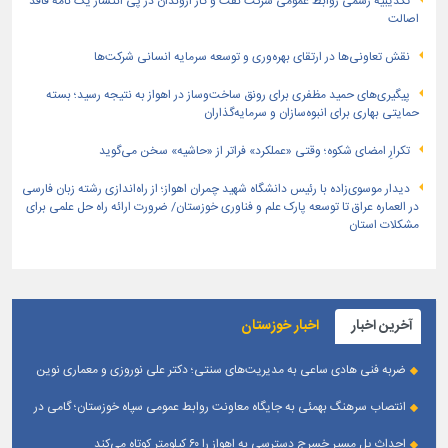
تكذیبیه رسمی روابط عمومی شركت نفت و گاز اروندان در پی انتشار یک نامه فاقد
اصالت
نقش تعاونی‌ها در ارتقای بهره‌وری و توسعه سرمایه انسانی شرکت‌ها
پیگیری‌های حمید مظفری برای رونق ساخت‌وساز در اهواز به نتیجه رسید؛ بسته
حمایتی بهاری برای انبوه‌سازان و سرمایه‌گذاران
تکرارِ امضای شکوه؛ وقتی «عملکرد» فراتر از «حاشیه» سخن می‌گوید
دیدار موسوی‌زاده با رئیس دانشگاه شهید چمران اهواز؛ از راه‌اندازی رشته زبان فارسی
در العماره عراق تا توسعه پارک علم و فناوری خوزستان/ ضرورت ارائه راه حل علمی برای
مشکلات استان
آخرین اخبار
اخبار خوزستان
ضربه فنی هادی ساعی به مدیریت‌های سنتی؛ دکتر علی نوروزی و معماری نوین
قله‌های تکواندو
انتصاب سرهنگ بهمئی به جایگاه معاونت روابط عمومی سپاه خوزستان؛ گامی در
جهت تقویت و تعامل با رسانه‌ های استان
احداث پل مسیر خسرج دسترسی به اهواز را ۶۰ کیلومتر کوتاه می‌کند