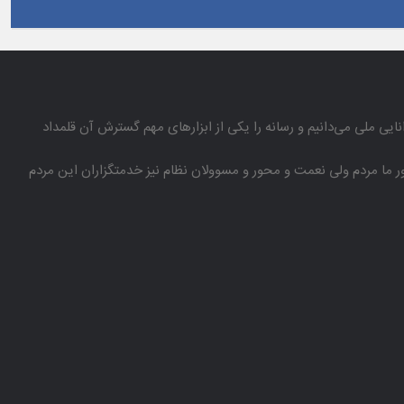
انایی ملی می‌دانیم و رسانه را یكی از ابزارهای مهم گسترش آن قلمداد
باور ما مردم ولی نعمت و محور و مسوولان نظام نیز خدمتگزاران این مردم