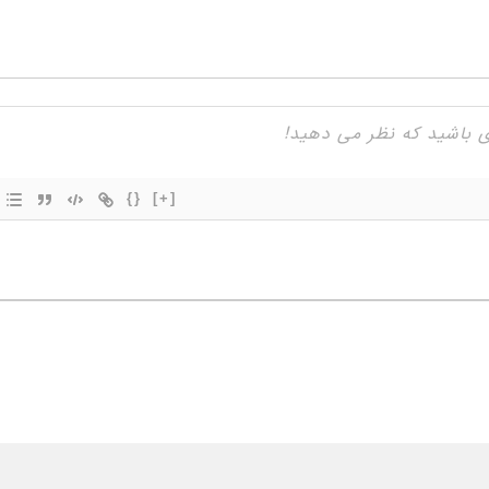
{}
[+]