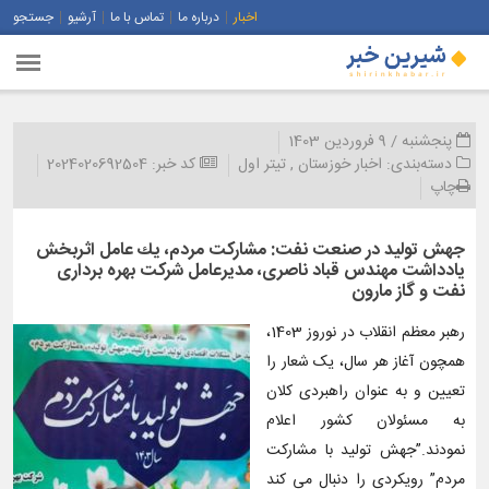
اخبار
درباره ما
تماس با ما
آرشیو
جستجو
پنجشنبه / 9 فروردین 1403
دسته‌بندی:
اخبار خوزستان
,
تیتر اول
کد خبر:
2024020692504
چاپ
جهش تولید در صنعت نفت: مشاركت مردم، یك عامل اثربخش
یادداشت مهندس قباد ناصری، مدیرعامل شرکت بهره برداری
نفت و گاز مارون
رهبر معظم انقلاب در نوروز 1403،
همچون آغاز هر سال، یک شعار را
تعیین و به عنوان راهبردی کلان
به مسئولان کشور اعلام
نمودند.”جهش تولید با مشارکت
مردم” رویکردی را دنبال می کند