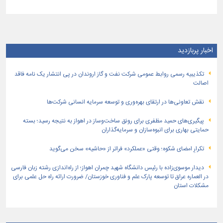
اخبار پربازدید
تكذیبیه رسمی روابط عمومی شركت نفت و گاز اروندان در پی انتشار یک نامه فاقد
اصالت
نقش تعاونی‌ها در ارتقای بهره‌وری و توسعه سرمایه انسانی شرکت‌ها
پیگیری‌های حمید مظفری برای رونق ساخت‌وساز در اهواز به نتیجه رسید؛ بسته
حمایتی بهاری برای انبوه‌سازان و سرمایه‌گذاران
تکرارِ امضای شکوه؛ وقتی «عملکرد» فراتر از «حاشیه» سخن می‌گوید
دیدار موسوی‌زاده با رئیس دانشگاه شهید چمران اهواز؛ از راه‌اندازی رشته زبان فارسی
در العماره عراق تا توسعه پارک علم و فناوری خوزستان/ ضرورت ارائه راه حل علمی برای
مشکلات استان