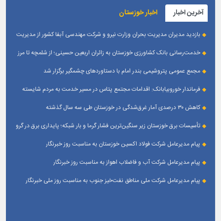
آخرین اخبار
اخبار خوزستان
بازدید مدیران مدیریت بحران وزارت نیرو و شرکت مهندسی آبفا کشور از مدیریت
بحران آبفا اهواز
خدمت‌رسانی بانک کشاورزی خوزستان به زائران اربعین حسینی؛ از شلمچه تا مرز
چذابه
مجمع عمومی پتروشیمی بندر امام با دستاوردهای چشمگیر برگزار شد
فرماندار خوروبیابانک: اقدامات مجتمع پتاس در مسیر خدمت به مردم شایسته
تقدیر است|مدیریت بومی این مجتمع زمینه‌ساز تعامل بیشتر با شهرستان شده است
کاهش ۳۰ درصدی آمار غرق‌شدگی در خوزستان طی سه سال گذشته
تأسیسات برق خوزستان زیر سنگین‌ترین فشار گرما و بار شبکه؛ پایداری برق در گرو
همراهی مردم
پیام مدیرعامل شرکت فولاد اکسین خوزستان به مناسبت روز خبرنگار
پیام مدیرعامل شرکت آب و فاضلاب اهواز به مناسبت روز خبرنگار
پیام مدیرعامل شركت ملی مناطق نفت‌خیز جنوب به مناسبت روز ملی خبرنگار