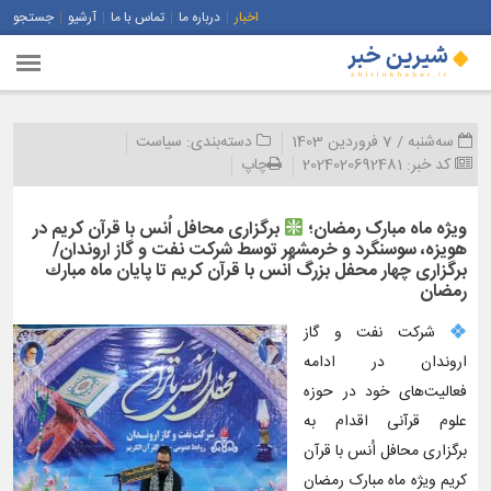
اخبار
درباره ما
تماس با ما
آرشیو
جستجو
سه‌شنبه / 7 فروردین 1403
دسته‌بندی:
سیاست
کد خبر:
2024020692481
چاپ
ویژه ماه مبارک رمضان؛
برگزاری محافل اُنس با قرآن كریم در
هویزه، سوسنگرد و خرمشهر توسط شركت نفت و گاز اروندان/
برگزاری چهار محفل بزرگ اُنس با قرآن كریم تا پایان ماه مبارك
رمضان
شرکت نفت و گاز
اروندان در ادامه
فعالیت‌های خود در حوزه
علوم قرآنی اقدام به
برگزاری محافل اُنس با قرآن
کریم ویژه ماه مبارک رمضان