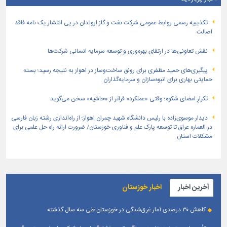
تكذیبیه رسمی روابط عمومی شركت نفت و گاز اروندان در پی انتشار یک نامه فاقد
اصالت
نقش تعاونی‌ها در ارتقای بهره‌وری و توسعه سرمایه انسانی شرکت‌ها
پیگیری‌های حمید مظفری برای رونق ساخت‌وساز در اهواز به نتیجه رسید؛ بسته
حمایتی بهاری برای انبوه‌سازان و سرمایه‌گذاران
تکرارِ امضای شکوه؛ وقتی «عملکرد» فراتر از «حاشیه» سخن می‌گوید
دیدار موسوی‌زاده با رئیس دانشگاه شهید چمران اهواز؛ از راه‌اندازی رشته زبان فارسی
در العماره عراق تا توسعه پارک علم و فناوری خوزستان/ ضرورت ارائه راه حل علمی برای
مشکلات استان
آخرین اخبار
اخبار خوزستان
کاهش ۳۰ درصدی آمار غرق‌شدگی در خوزستان طی سه سال گذشته