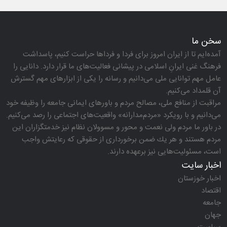
سخن ما
آمده‌ایم تا از ایران امروز برای فردا و فرداها حراست كنیم، پاسداشت
فرهنگ غنی ایرانِ اسلامی در پیشانی فعالیت‌های ما قرار دارد. دانایی را
عامل مهم توانایی ملی می‌دانیم و رسانه را یكی از ابزارهای مهم گسترش
آن قلمداد می‌كنیم.
مراقبت از منافع ملی، مصالح مردم و باورهای ایمانی جامعه را وظیفه خود
می‌دانیم و با رویكرد «مردم‌مدارانه‌» واقعیت‌های اجتماعی را رصد می‌كنیم.
در باور ما مردم ولی نعمت و محور و مسوولان نظام نیز خدمتگزاران این
مردم هستند و هر یك ضمن برخورداری از حقوقی كه رعایتش واجب
است، مسئولیت‌هایی نیز برعهده دارند.
اخبار سایت
اخبار خوزستان
اقتصاد
جامعه
جهان