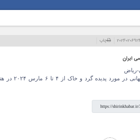
2024020692
چاپ
ی ایران
ن-ریاض
این کنفرانس بین المللی با 