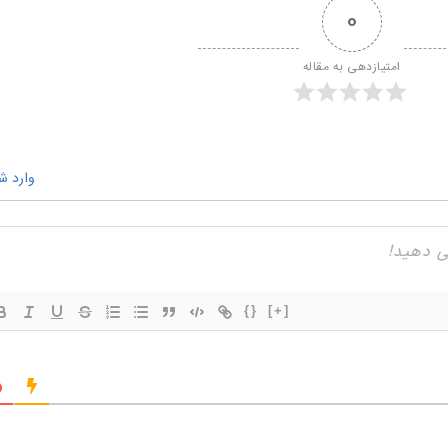
0
امتیازدهی به مقاله
وارد ش
{}
[+]