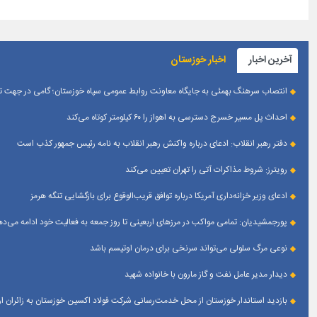
آخرین اخبار
اخبار خوزستان
انتصاب سرهنگ بهمئی به جایگاه معاونت روابط عمومی سپاه خوزستان؛ گامی در جهت تقو
احداث پل مسیر خسرج دسترسی به اهواز را ۶۰ کیلومتر کوتاه می‌کند
دفتر رهبر انقلاب: ادعای درباره واکنش رهبر انقلاب به نامه رئیس جمهور کذب است
رویترز: شروط مذاکرات آتی را تهران تعیین می‌کند
ادعای وزیر خزانه‌داری آمریکا درباره توافق قریب‌الوقوع برای بازگشایی تنگه هرمز
پورجمشیدیان: تمامی مواکب در مرزهای اربعینی تا روز جمعه به فعالیت خود ادامه می‌ده
نوعی مرگ سلولی می‌تواند سرنخی برای درمان اوتیسم باشد
دیدار مدیر عامل نفت و گاز مارون با خانواده شهید
بازدید استاندار خوزستان از محل خدمت‌رسانی شرکت فولاد اکسین خوزستان به زائران 