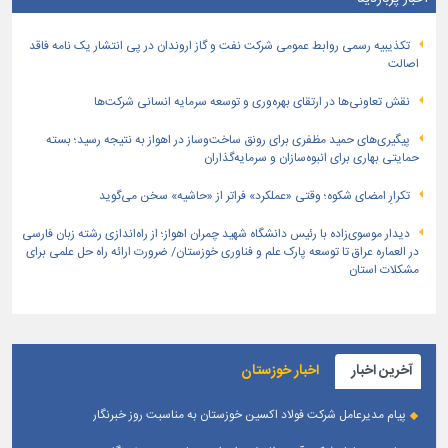
تكذیبیه رسمی روابط عمومی شركت نفت و گاز اروندان در پی انتشار یک نامه فاقد
اصالت
نقش تعاونی‌ها در ارتقای بهره‌وری و توسعه سرمایه انسانی شرکت‌ها
پیگیری‌های حمید مظفری برای رونق ساخت‌وساز در اهواز به نتیجه رسید؛ بسته
حمایتی بهاری برای انبوه‌سازان و سرمایه‌گذاران
تکرارِ امضای شکوه؛ وقتی «عملکرد» فراتر از «حاشیه» سخن می‌گوید
دیدار موسوی‌زاده با رئیس دانشگاه شهید چمران اهواز؛ از راه‌اندازی رشته زبان فارسی
در العماره عراق تا توسعه پارک علم و فناوری خوزستان/ ضرورت ارائه راه حل علمی برای
مشکلات استان
آخرین اخبار
اخبار خوزستان
پیام مدیرعامل شرکت فولاد اکسین خوزستان به مناسبت روز خبرنگار