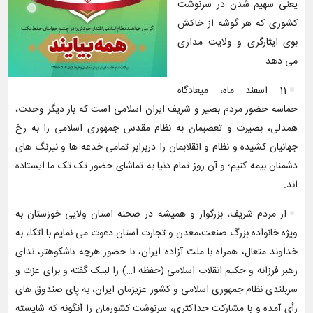
یعنی سهیم شدن در سرنوشت
کشوری که هر گوشه از خاکش
بوی ایثارگری و ولایت مداری
می دهد.
11 اسفند ماه، میعادگاه
حماسه حضور مردم بصیر و شریف ایران اسلامی است که بار دیگر وحدت،
همدلی، بصیرت و تعصبمان به نظام مقدس جمهوری اسلامی را به رخ
جهانیان کشیده و نظام و انقلابمان را دربرابر تمامی خدعه ها و نیرنگ های
دشمنان بیمه کنیم؛ و آن روز تمام دنیا به تماشای حضور تک تک ما ایستاده
اند.
از مردم شریف، بزرگوار و همیشه در صحنه استان ولایی خوزستان به
ویژه خانواده بزرگ صنعت،معدن و تجارت استان دعوت می نمایم با اتکاء به
خداوند متعال، همراه با ملت آزاده ایران، با حضور هرچه باشکوهتر، ندای
رهبر فرزانه و حکیم انقلاب اسلامی (حفظه ا…) را لبیک گفته و برای عزت و
سربلندی نظام جمهوری اسلامی و کشور عزیزمان ایران، به پای صندوق های
رأی آمده و با مشارکت حداکثری، سرنوشت کشورمان را آنگونه که شایسته