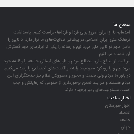
سخن ما
آمده‌ایم تا از ایران امروز برای فردا و فرداها حراست كنیم، پاسداشت
فرهنگ غنی ایرانِ اسلامی در پیشانی فعالیت‌های ما قرار دارد. دانایی را
عامل مهم توانایی ملی می‌دانیم و رسانه را یكی از ابزارهای مهم گسترش
آن قلمداد می‌كنیم.
مراقبت از منافع ملی، مصالح مردم و باورهای ایمانی جامعه را وظیفه خود
می‌دانیم و با رویكرد «مردم‌مدارانه‌» واقعیت‌های اجتماعی را رصد می‌كنیم.
در باور ما مردم ولی نعمت و محور و مسوولان نظام نیز خدمتگزاران این
مردم هستند و هر یك ضمن برخورداری از حقوقی كه رعایتش واجب
است، مسئولیت‌هایی نیز برعهده دارند.
اخبار سایت
اخبار خوزستان
اقتصاد
جامعه
جهان