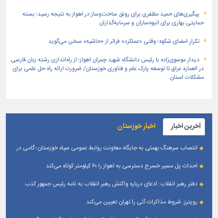
پیگیری‌های حمید مظفری برای رونق ساخت‌وساز در اهواز به نتیجه رسید؛ بسته
حمایتی بهاری برای انبوه‌سازان و سرمایه‌گذاران
تکرارِ امضای شکوه؛ وقتی «عملکرد» فراتر از «حاشیه» سخن می‌گوید
دیدار موسوی‌زاده با رئیس دانشگاه شهید چمران اهواز؛ از راه‌اندازی رشته زبان فارسی
در العماره عراق تا توسعه پارک علم و فناوری خوزستان/ ضرورت ارائه راه حل علمی برای
مشکلات استان
آخرین اخبار
اخبار خوزستان
انتصاب سرهنگ بهمئی به جایگاه معاونت روابط عمومی سپاه خوزستان؛ گامی در
جهت تقویت و تعامل با رسانه‌ های استان
احداث پل مسیر خسرج دسترسی به اهواز را ۶۰ کیلومتر کوتاه می‌کند
دفتر رهبر انقلاب: ادعای درباره واکنش رهبر انقلاب به نامه رئیس جمهور کذب
است
رویترز: شروط مذاکرات آتی را تهران تعیین می‌کند