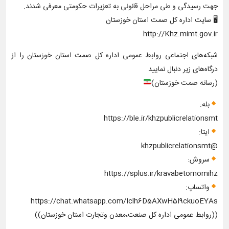
جهت رسیدگی و طی مراحل قانونی به تعزیرات حکومتی معرفی شدند.
🖥 سایت اداره کل صمت استان خوزستان
http://Khz.mimt.gov.ir
شبكه‌های اجتماعی روابط عمومی اداره کل صمت استان خوزستان را از
درگاه‌های زير دنبال نماييد
(رسانه صمت خوزستان)
بله:
https://ble.ir/khzpublicrelationsmt
ایتا:
@khzpublicrelationsmt
سروش:
https://splus.ir/kravabetomomihz
واتساپ:
https://chat.whatsapp.com/Iclh6D5AXwH5I9ckuoEYAs
((روابط عمومی اداره کل صنعت،معدن وتجارت استان خوزستان))