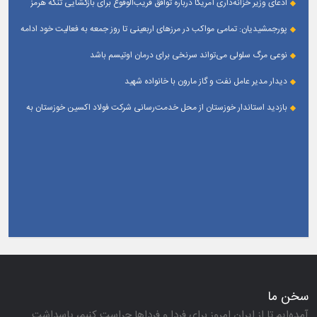
ادعای وزیر خزانه‌داری آمریکا درباره توافق قریب‌الوقوع برای بازگشایی تنگه هرمز
پورجمشیدیان: تمامی مواکب در مرزهای اربعینی تا روز جمعه به فعالیت خود ادامه
می‌دهند
نوعی مرگ سلولی می‌تواند سرنخی برای درمان اوتیسم باشد
دیدار مدیر عامل نفت و گاز مارون با خانواده شهید
بازدید استاندار خوزستان از محل خدمت‌رسانی شرکت فولاد اکسین خوزستان به
زائران اربعین حسینی
سخن ما
آمده‌ایم تا از ایران امروز برای فردا و فرداها حراست كنیم، پاسداشت