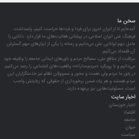
سخن ما
آمده‌ایم تا از ایران امروز برای فردا و فرداها حراست كنیم، پاسداشت
فرهنگ غنی ایرانِ اسلامی در پیشانی فعالیت‌های ما قرار دارد. دانایی را
عامل مهم توانایی ملی می‌دانیم و رسانه را یكی از ابزارهای مهم گسترش
آن قلمداد می‌كنیم.
مراقبت از منافع ملی، مصالح مردم و باورهای ایمانی جامعه را وظیفه خود
می‌دانیم و با رویكرد «مردم‌مدارانه‌» واقعیت‌های اجتماعی را رصد می‌كنیم.
در باور ما مردم ولی نعمت و محور و مسوولان نظام نیز خدمتگزاران این
مردم هستند و هر یك ضمن برخورداری از حقوقی كه رعایتش واجب
است، مسئولیت‌هایی نیز برعهده دارند.
اخبار سایت
اخبار خوزستان
اقتصاد
جامعه
جهان
سیاست