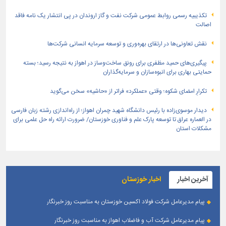
تكذیبیه رسمی روابط عمومی شركت نفت و گاز اروندان در پی انتشار یک نامه فاقد
اصالت
نقش تعاونی‌ها در ارتقای بهره‌وری و توسعه سرمایه انسانی شرکت‌ها
پیگیری‌های حمید مظفری برای رونق ساخت‌وساز در اهواز به نتیجه رسید؛ بسته
حمایتی بهاری برای انبوه‌سازان و سرمایه‌گذاران
تکرارِ امضای شکوه؛ وقتی «عملکرد» فراتر از «حاشیه» سخن می‌گوید
دیدار موسوی‌زاده با رئیس دانشگاه شهید چمران اهواز؛ از راه‌اندازی رشته زبان فارسی
در العماره عراق تا توسعه پارک علم و فناوری خوزستان/ ضرورت ارائه راه حل علمی برای
مشکلات استان
آخرین اخبار
اخبار خوزستان
پیام مدیرعامل شرکت فولاد اکسین خوزستان به مناسبت روز خبرنگار
پیام مدیرعامل شرکت آب و فاضلاب اهواز به مناسبت روز خبرنگار