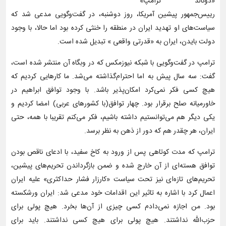
«دونالد ترامپ»
رییس‌جمهور پیشین آمریکا، روز دوشنبه، در گفت‌وگویی مدعی شد که
سیاست‌های او تهدید ایران در منطقه را خنثی کرده بود اما حالا، با وجود
دولت بایدن، ایران به «قدرتی واقعی » تبدیل شده است.
ترامپ در گفت‌وگویی با شبکه نیوزمکس که در وبگاه آن منتشر شده است،
گفت: سه سال پیش به اما احترام‌گذاشته می‌شد. ما کارهایی کردیم که
هیچ کسی فکر نمی‌کرد امکان‌پذیر باشد. با وجود توافق ابراهیم در
خاورمیانه صلح برقرار بود. چهار توافق(با کشورهای عربی) امضا کردیم و
یکی دیگر هم می‌توانستیم داشته باشیم، فکر می‌کنم تقریبا با همه، حتی
ایران، هر چقدر هم که دور از ذهن به نظر برسد.
ترامپ که مدت کوتاهی پس از ورود به کاخ سفید، با ادعای ناقص بودن
توافق هسته‌ای از آن خارج شده و ضمن بازگرداندن‌ تحریم‌های پیشین،
تحریم‌های تازه‌ای نیز تحت سیاست «کارزار فشار حداکثری» علیه ایران
اعمال کرد با اشاره به تاثیر این اقدامات خود مدعی شد: ایران ورشکسته
بود. من اجازه نمی‌دادم کسی چیزی از آن‌ها بخرد. هیچ پولی برای
حزب‌الله نداشتند. هیچ پولی برای هیچ کسی نداشتند. باید برای