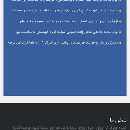
پیام مدیرعامل شرکت توزیع نیروی برق خوزستان به مناسبت فرارسیدن هفدهم
مرداد ؛ روز خبرنگار
از زرگان تا یمن؛ طنین همدلی و مقاومت در تجمع درب مسجد جامع امام
حسین(ع) زرگان _ اهواز
پیام محمد جامعی مدیر روابط عمومی شرکت فولاد خوزستان به مناسبت روز
خبرنگار
مدیرکل ورزش و جوانان خوزستان در پیامی *روز خبرنگار* را به تلاشگران این عرصه
و اصحاب رسانه حوزه ورزش و جوانان تبریک گفت
سخن ما
آمده‌ایم تا از ایران امروز برای فردا و فرداها حراست كنیم، پاسداشت