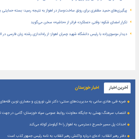
پیگیری‌های حمید مظفری برای رونق ساخت‌وساز در اهواز به نتیجه رسید؛ بسته حمایتی بهار
تکرارِ امضای شکوه؛ وقتی «عملکرد» فراتر از «حاشیه» سخن می‌گوید
دیدار موسوی‌زاده با رئیس دانشگاه شهید چمران اهواز؛ از راه‌اندازی رشته زبان فارسی در 
آخرین اخبار
اخبار خوزستان
ضربه فنی هادی ساعی به مدیریت‌های سنتی؛ دکتر علی نوروزی و معماری نوین قله‌های 
انتصاب سرهنگ بهمئی به جایگاه معاونت روابط عمومی سپاه خوزستان؛ گامی در جهت تقو
احداث پل مسیر خسرج دسترسی به اهواز را ۶۰ کیلومتر کوتاه می‌کند
دفتر رهبر انقلاب: ادعای درباره واکنش رهبر انقلاب به نامه رئیس جمهور کذب است