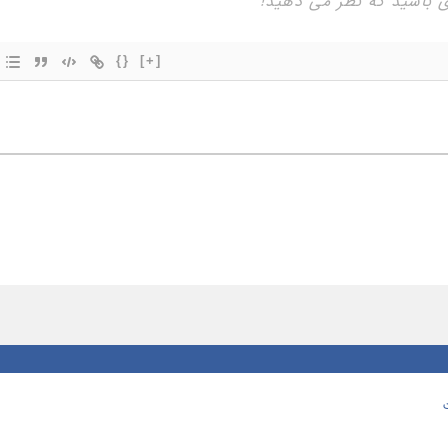
{}
[+]