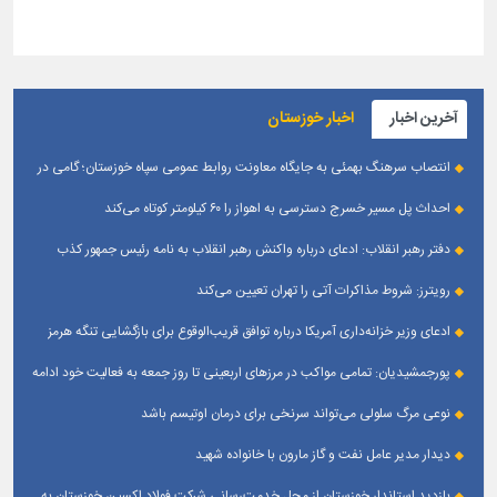
آخرین اخبار
اخبار خوزستان
انتصاب سرهنگ بهمئی به جایگاه معاونت روابط عمومی سپاه خوزستان؛ گامی در
جهت تقویت و تعامل با رسانه‌ های استان
احداث پل مسیر خسرج دسترسی به اهواز را ۶۰ کیلومتر کوتاه می‌کند
دفتر رهبر انقلاب: ادعای درباره واکنش رهبر انقلاب به نامه رئیس جمهور کذب
است
رویترز: شروط مذاکرات آتی را تهران تعیین می‌کند
ادعای وزیر خزانه‌داری آمریکا درباره توافق قریب‌الوقوع برای بازگشایی تنگه هرمز
پورجمشیدیان: تمامی مواکب در مرزهای اربعینی تا روز جمعه به فعالیت خود ادامه
می‌دهند
نوعی مرگ سلولی می‌تواند سرنخی برای درمان اوتیسم باشد
دیدار مدیر عامل نفت و گاز مارون با خانواده شهید
بازدید استاندار خوزستان از محل خدمت‌رسانی شرکت فولاد اکسین خوزستان به