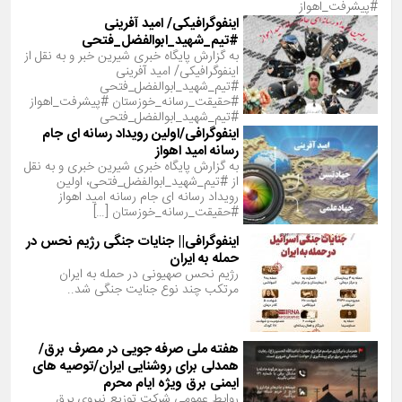
#پیشرفت_اهواز
اینفوگرافیکی/ امید آفرینی
#تیم_شهید_ابوالفضل_فتحی
به گزارش پایگاه خبری شیرین خبر و به نقل از
اینفوگرافیکی/ امید آفرینی
#تیم_شهید_ابوالفضل_فتحی
#حقیقت_رسانه_خوزستان #پیشرفت_اهواز
#تیم_شهید_ابوالفضل_فتحی
اینفوگرافی/اولین رویداد رسانه ای جام
رسانه امید اهواز
به گزارش پایگاه خبری شیرین خبری و به نقل
از #تیم_شهید_ابوالفضل_فتحی، اولین
رویداد رسانه ای جام رسانه امید اهواز
#حقیقت_رسانه_خوزستان […]
اینفوگرافی|| جنایات جنگی رژیم نحس در
حمله به ایران
رژیم نحس صهیونی در حمله به ایران
مرتکب چند نوع جنایت جنگی شد..
هفته ملی صرفه جویی در مصرف برق/
همدلی برای روشنایی ایران/توصیه های
ایمنی برق ویژه ایام محرم
روابط عمومی شرکت توزیع نیروی برق