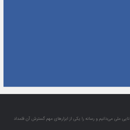
انایی ملی می‌دانیم و رسانه را یكی از ابزارهای مهم گسترش آن قلمداد