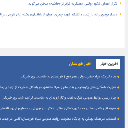
تکرارِ امضای شکوه؛ وقتی «عملکرد» فراتر از «حاشیه» سخن می‌گوید
دیدار موسوی‌زاده با رئیس دانشگاه شهید چمران اهواز؛ از راه‌اندازی رشته زبان فارسی در 
آخرین اخبار
اخبار خوزستان
پیام تبریک سپاه حضرت ولی عصر (عج) خوزستان به مناسبت روز خبرنگار
تقویت همکاری‌های پتروشیمی بندرامام و سپاه ماهشهر در راستای حمایت از تولید پایدار
پیام رئیس روابط عمومی شركت نفت و گاز اروندان به مناسبت گرامیداشت روز خبرنگار
ضربه فنی هادی ساعی به مدیریت‌های سنتی؛ دکتر علی نوروزی و معماری نوین قله‌های 
انتصاب سرهنگ بهمئی به جایگاه معاونت روابط عمومی سپاه خوزستان؛ گامی در جهت تقو