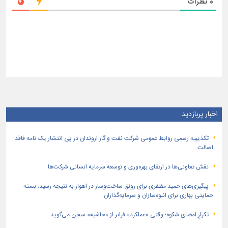
0
نظرات
اخبار پربازدید
تكذیبیه رسمی روابط عمومی شركت نفت و گاز اروندان در پی انتشار یک نامه فاقد
اصالت
نقش تعاونی‌ها در ارتقای بهره‌وری و توسعه سرمایه انسانی شرکت‌ها
پیگیری‌های حمید مظفری برای رونق ساخت‌وساز در اهواز به نتیجه رسید؛ بسته
حمایتی بهاری برای انبوه‌سازان و سرمایه‌گذاران
تکرارِ امضای شکوه؛ وقتی «عملکرد» فراتر از «حاشیه» سخن می‌گوید