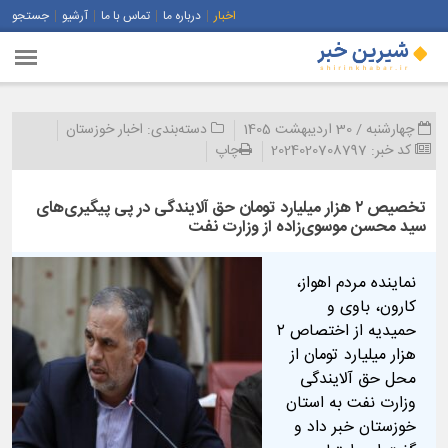
اخبار
درباره ما
تماس با ما
آرشیو
جستجو
چهارشنبه / 30 اردیبهشت 1405
دسته‌بندی:
اخبار خوزستان
کد خبر:
2024020708797
چاپ
تخصیص ۲ هزار میلیارد تومان حق آلایندگی در پی پیگیری‌های
سید محسن موسوی‌زاده از وزارت نفت
نماینده مردم اهواز،
کارون، باوی و
حمیدیه از اختصاص ۲
هزار میلیارد تومان از
محل حق آلایندگی
وزارت نفت به استان
خوزستان خبر داد و