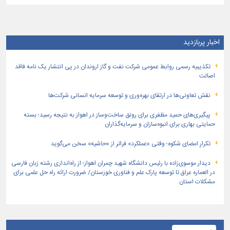
اخبار پربازدید
تكذیبیه رسمی روابط عمومی شركت نفت و گاز اروندان در پی انتشار یک نامه فاقد
اصالت
نقش تعاونی‌ها در ارتقای بهره‌وری و توسعه سرمایه انسانی شرکت‌ها
پیگیری‌های حمید مظفری برای رونق ساخت‌وساز در اهواز به نتیجه رسید؛ بسته
حمایتی بهاری برای انبوه‌سازان و سرمایه‌گذاران
تکرارِ امضای شکوه؛ وقتی «عملکرد» فراتر از «حاشیه» سخن می‌گوید
دیدار موسوی‌زاده با رئیس دانشگاه شهید چمران اهواز؛ از راه‌اندازی رشته زبان فارسی
در العماره عراق تا توسعه پارک علم و فناوری خوزستان/ ضرورت ارائه راه حل علمی برای
مشکلات استان