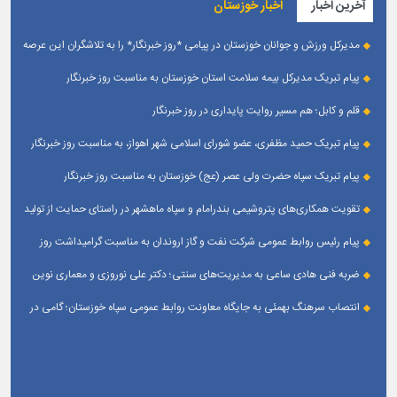
آخرین اخبار
اخبار خوزستان
مدیرکل ورزش و جوانان خوزستان در پیامی *روز خبرنگار* را به تلاشگران این عرصه
و اصحاب رسانه حوزه ورزش و جوانان تبریک گفت
پیام تبریک مدیرکل بیمه سلامت استان خوزستان به مناسبت روز خبرنگار
قلم و کابل؛ هم مسیر روایت پایداری در روز خبرنگار
پیام تبریک حمید مظفری، عضو شورای اسلامی شهر اهواز، به مناسبت روز خبرنگار
پیام تبریک سپاه حضرت ولی عصر (عج) خوزستان به مناسبت روز خبرنگار
تقویت همکاری‌های پتروشیمی بندرامام و سپاه ماهشهر در راستای حمایت از تولید
پایدار
پیام رئیس روابط عمومی شركت نفت و گاز اروندان به مناسبت گرامیداشت روز
خبرنگار
ضربه فنی هادی ساعی به مدیریت‌های سنتی؛ دکتر علی نوروزی و معماری نوین
قله‌های تکواندو
انتصاب سرهنگ بهمئی به جایگاه معاونت روابط عمومی سپاه خوزستان؛ گامی در
جهت تقویت و تعامل با رسانه‌ های استان