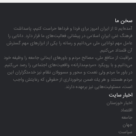
سخن ما
آمده‌ایم تا از ایران امروز برای فردا و فرداها حراست كنیم، پاسداشت
فرهنگ غنی ایرانِ اسلامی در پیشانی فعالیت‌های ما قرار دارد. دانایی را
عامل مهم توانایی ملی می‌دانیم و رسانه را یكی از ابزارهای مهم گسترش
آن قلمداد می‌كنیم.
مراقبت از منافع ملی، مصالح مردم و باورهای ایمانی جامعه را وظیفه خود
می‌دانیم و با رویكرد «مردم‌مدارانه‌» واقعیت‌های اجتماعی را رصد می‌كنیم.
در باور ما مردم ولی نعمت و محور و مسوولان نظام نیز خدمتگزاران این
مردم هستند و هر یك ضمن برخورداری از حقوقی كه رعایتش واجب
است، مسئولیت‌هایی نیز برعهده دارند.
اخبار سایت
اخبار خوزستان
اقتصاد
جامعه
جهان
سیاست