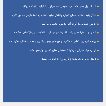
جهت تقویت و تعامل با رسانه‌ های استان
احداث پل مسیر خسرج دسترسی به اهواز را ۶۰ کیلومتر کوتاه می‌کند
دفتر رهبر انقلاب: ادعای درباره واکنش رهبر انقلاب به نامه رئیس جمهور کذب
است
رویترز: شروط مذاکرات آتی را تهران تعیین می‌کند
ادعای وزیر خزانه‌داری آمریکا درباره توافق قریب‌الوقوع برای بازگشایی تنگه هرمز
پورجمشیدیان: تمامی مواکب در مرزهای اربعینی تا روز جمعه به فعالیت خود ادامه
می‌دهند
نوعی مرگ سلولی می‌تواند سرنخی برای درمان اوتیسم باشد
دیدار مدیر عامل نفت و گاز مارون با خانواده شهید