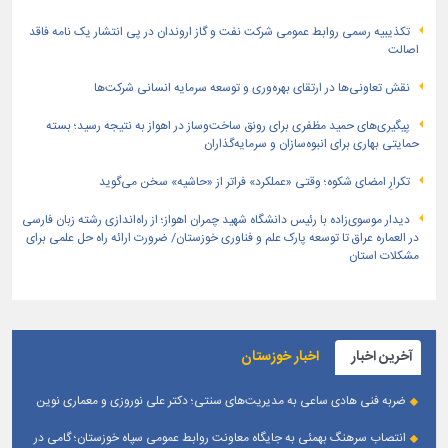
تكذیبیه رسمی روابط عمومی شركت نفت و گاز اروندان در پی انتشار یک نامه فاقد
اصالت
نقش تعاونی‌ها در ارتقای بهره‌وری و توسعه سرمایه انسانی شرکت‌ها
پیگیری‌های حمید مظفری برای رونق ساخت‌وساز در اهواز به نتیجه رسید؛ بسته
حمایتی بهاری برای انبوه‌سازان و سرمایه‌گذاران
تکرارِ امضای شکوه؛ وقتی «عملکرد» فراتر از «حاشیه» سخن می‌گوید
دیدار موسوی‌زاده با رئیس دانشگاه شهید چمران اهواز؛ از راه‌اندازی رشته زبان فارسی
در العماره عراق تا توسعه پارک علم و فناوری خوزستان/ ضرورت ارائه راه حل علمی برای
مشکلات استان
آخرین اخبار
اخبار خوزستان
ضربه فنی هادی ساعی به مدیریت‌های سنتی؛ دکتر علی نوروزی و معماری نوین
قله‌های تکواندو
انتصاب سرهنگ بهمئی به جایگاه معاونت روابط عمومی سپاه خوزستان؛ گامی در