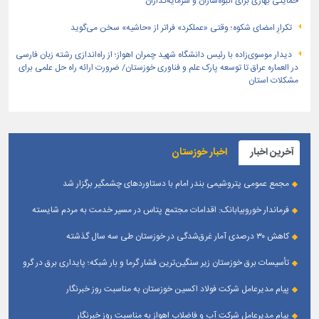
حمایتی بهاری برای انبوه‌سازان و سرمایه‌گذاران
تکرارِ امضای شکوه؛ وقتی «عملکرد» فراتر از «حاشیه» سخن می‌گوید
دیدار موسوی‌زاده با رئیس دانشگاه شهید چمران اهواز؛ از راه‌اندازی رشته زبان فارسی
در العماره عراق تا توسعه پارک علم و فناوری خوزستان/ ضرورت ارائه راه حل علمی برای
مشکلات استان
آخرین اخبار
اخبار خوزستان
مجمع عمومی پتروشیمی بندر امام با دستاوردهای چشمگیر برگزار شد
فرماندار خوروبیابانک: اقدامات مجتمع پتاس در مسیر خدمت به مردم شایسته
تقدیر است|مدیریت بومی این مجتمع زمینه‌ساز تعامل بیشتر با شهرستان شده است
کاهش ۳۰ درصدی آمار غرق‌شدگی در خوزستان طی سه سال گذشته
تأسیسات برق خوزستان زیر سنگین‌ترین فشار گرما و بار شبکه؛ پایداری برق در گرو
همراهی مردم
پیام مدیرعامل شرکت فولاد اکسین خوزستان به مناسبت روز خبرنگار
پیام مدیرعامل شرکت آب و فاضلاب اهواز به مناسبت روز خبرنگار