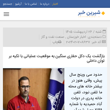
اخبار
درباره ما
تماس با ما
آرشیو
جستجو
شنبه / 26 اردیبهشت 1405
دسته‌بندی:
اخبار خوزستان
,
صنعت نفت و گاز
کد خبر:
2024020708637
چاپ
بازگشت یک دکل حفاری سنگین به موقعیت عملیاتی با تکیه بر
توان داخلی
حدود سی‌ وپنج سال
پیش، وقتی هنوز در
بیشتر خانه‌ های محله‌
ما تلفن نبود، تلفن
خانه پدری‌ در دولت‌
آباد حمیدیه با شماره