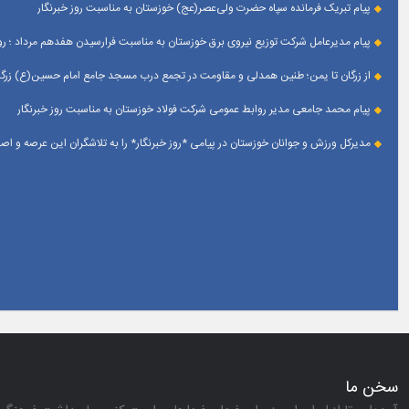
پیام تبریک فرمانده سپاه حضرت ولی‌عصر(عج) خوزستان به مناسبت روز خبرنگار
پیام مدیرعامل شرکت توزیع نیروی برق خوزستان به مناسبت فرارسیدن هفدهم مرداد ؛ روز
از زرگان تا یمن؛ طنین همدلی و مقاومت در تجمع درب مسجد جامع امام حسین(ع) زرگان
پیام محمد جامعی مدیر روابط عمومی شرکت فولاد خوزستان به مناسبت روز خبرنگار
مدیرکل ورزش و جوانان خوزستان در پیامی *روز خبرنگار* را به تلاشگران این عرصه و 
سخن ما