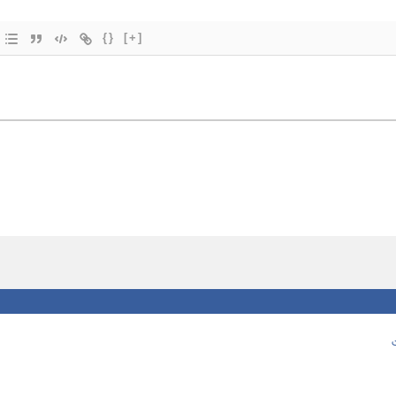
{}
[+]