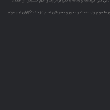
انایی ملی می‌دانیم و رسانه را یكی از ابزارهای مهم گسترش آن قلمداد
باور ما مردم ولی نعمت و محور و مسوولان نظام نیز خدمتگزاران این مردم