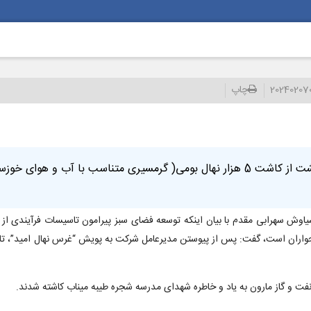
20240207
چاپ
مدیرخدمات شرکت بهره برداری نفت و گاز مارون یکشنبه 6 اردیبهشت از کاشت 5 هزار نهال بومی( گرمسیری مت
یاوش سهرابی مقدم با بیان اینکه توسعه فضای سبز پیرامون تاسیسات فرآیندی از 
ران است، گفت: پس از پیوستن مدیرعامل شرکت به پویش “غرس نهال امید”، تامی