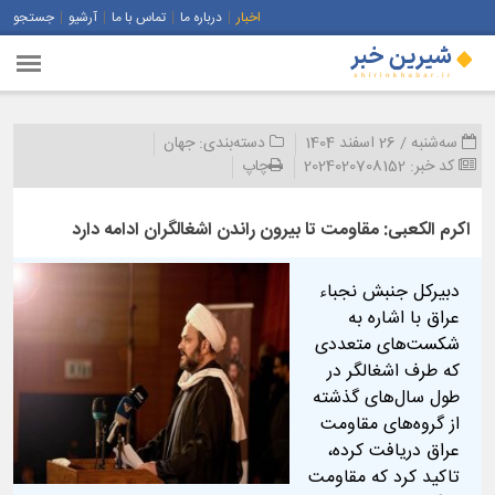
اخبار
درباره ما
تماس با ما
آرشیو
جستجو
سه‌شنبه / 26 اسفند 1404
دسته‌بندی:
جهان
کد خبر:
2024020708152
چاپ
اکرم الکعبی: مقاومت تا بیرون راندن اشغالگران ادامه دارد
دبیرکل جنبش نجباء
عراق با اشاره به
شکست‌های متعددی
که طرف اشغالگر در
طول سال‌های گذشته
از گروه‌های مقاومت
عراق دریافت کرده،
تاکید کرد که مقاومت