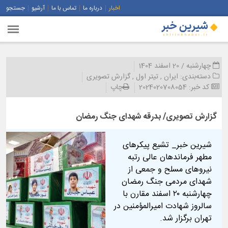
اخبار
درباره ما
تماس با ما
آرشیو
جستجو
چهارشنبه / 20 اسفند 1404
دسته‌بندی:
ایران
,
تیتر اول
,
گزارش تصویری
کد خبر:
2024020708054
چاپ
گزارش تصویری/ بدرقه شهدای جنگ رمضان
شیرین خبر_ تشیع پیکرهای
مطهر فرماندهان عالی رتبه
نیروهای مسلح و جمعی از
شهدای مردمی جنگ رمضان
چهارشنبه ۲۰ اسفند مقارن با
سالروز شهادت امیرالمؤمنین در
تهران برگزار شد.