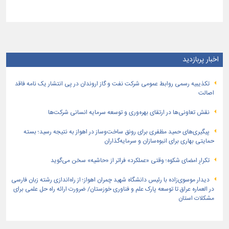
اخبار پربازدید
تكذیبیه رسمی روابط عمومی شركت نفت و گاز اروندان در پی انتشار یک نامه فاقد
اصالت
نقش تعاونی‌ها در ارتقای بهره‌وری و توسعه سرمایه انسانی شرکت‌ها
پیگیری‌های حمید مظفری برای رونق ساخت‌وساز در اهواز به نتیجه رسید؛ بسته
حمایتی بهاری برای انبوه‌سازان و سرمایه‌گذاران
تکرارِ امضای شکوه؛ وقتی «عملکرد» فراتر از «حاشیه» سخن می‌گوید
دیدار موسوی‌زاده با رئیس دانشگاه شهید چمران اهواز؛ از راه‌اندازی رشته زبان فارسی
در العماره عراق تا توسعه پارک علم و فناوری خوزستان/ ضرورت ارائه راه حل علمی برای
مشکلات استان