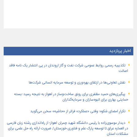
اخبار پربازدید
تكذیبیه رسمی روابط عمومی شركت نفت و گاز اروندان در پی انتشار یک نامه فاقد
اصالت
نقش تعاونی‌ها در ارتقای بهره‌وری و توسعه سرمایه انسانی شرکت‌ها
پیگیری‌های حمید مظفری برای رونق ساخت‌وساز در اهواز به نتیجه رسید؛ بسته
حمایتی بهاری برای انبوه‌سازان و سرمایه‌گذاران
تکرارِ امضای شکوه؛ وقتی «عملکرد» فراتر از «حاشیه» سخن می‌گوید
دیدار موسوی‌زاده با رئیس دانشگاه شهید چمران اهواز؛ از راه‌اندازی رشته زبان فارسی
در العماره عراق تا توسعه پارک علم و فناوری خوزستان/ ضرورت ارائه راه حل علمی برای
مشکلات استان