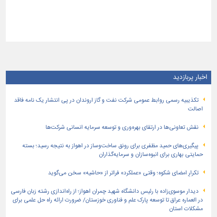
اخبار پربازدید
تكذیبیه رسمی روابط عمومی شركت نفت و گاز اروندان در پی انتشار یک نامه فاقد
اصالت
نقش تعاونی‌ها در ارتقای بهره‌وری و توسعه سرمایه انسانی شرکت‌ها
پیگیری‌های حمید مظفری برای رونق ساخت‌وساز در اهواز به نتیجه رسید؛ بسته
حمایتی بهاری برای انبوه‌سازان و سرمایه‌گذاران
تکرارِ امضای شکوه؛ وقتی «عملکرد» فراتر از «حاشیه» سخن می‌گوید
دیدار موسوی‌زاده با رئیس دانشگاه شهید چمران اهواز؛ از راه‌اندازی رشته زبان فارسی
در العماره عراق تا توسعه پارک علم و فناوری خوزستان/ ضرورت ارائه راه حل علمی برای
مشکلات استان