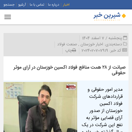
اخبار
درباره ما
تماس با ما
آرشیو
جستجو
پنجشنبه / 7 اسفند 1404
دسته‌بندی:
اخبار خوزستان
,
صنعت فولاد
کد خبر:
2024020707919
چاپ
صیانت از ۲۸ همت منافع فولاد اکسین خوزستان در آرای موثر
حقوقی
مدیر امور حقوقی و
قراردادهای شرکت
فولاد اکسین
خوزستان از صدور
آرای قضایی مؤثر به
نفع این شرکت در یک